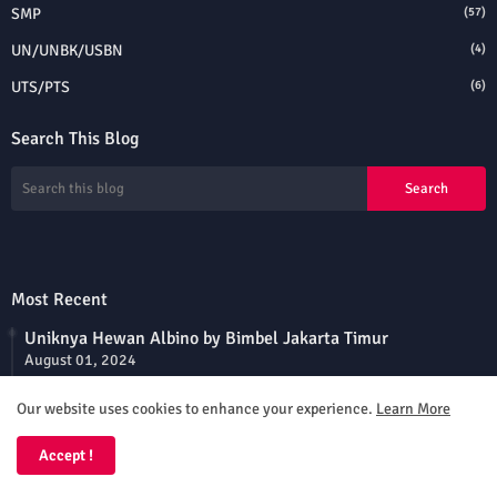
SMP
(57)
UN/UNBK/USBN
(4)
UTS/PTS
(6)
Search This Blog
Most Recent
Uniknya Hewan Albino by Bimbel Jakarta Timur
August 01, 2024
Pura-pura Mati, Taktik Capung Betina Menghindari Pejantan
Our website uses cookies to enhance your experience.
Learn More
August 01, 2024
Accept !
Soal Latihan PAS Matematika Kelas 5 Semester 2
September 15, 2024