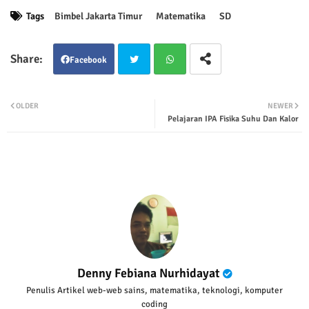
Tags
Bimbel Jakarta Timur
Matematika
SD
Facebook
Twit
Wha
OLDER
NEWER
Pelajaran IPA Fisika Suhu Dan Kalor
ter
tsap
p
Denny Febiana Nurhidayat
Penulis Artikel web-web sains, matematika, teknologi, komputer
coding