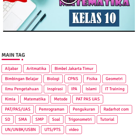
MAIN TAG
Aljabar
Aritmatika
Bimbel Jakarta Timur
Bimbingan Belajar
Biologi
CPNS
Fisika
Geometri
Ilmu Pengetahuan
Inspirasi
IPA
Islami
IT Training
Kimia
Matematika
Metode
PAT PAS UAS
PAT/PAS/UAS
Pemrograman
Pengukuran
Radarhot com
SD
SMA
SMP
Soal
Trigonometri
Tutorial
UN/UNBK/USBN
UTS/PTS
video