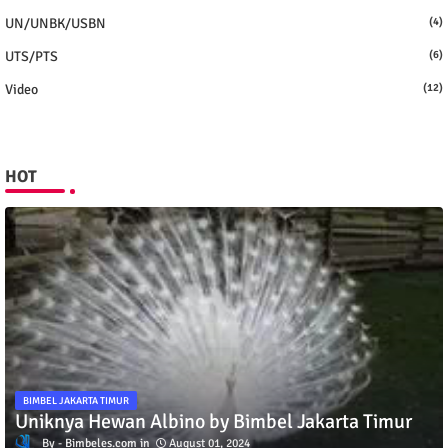
UN/UNBK/USBN
(4)
UTS/PTS
(6)
Video
(12)
HOT
BIMBEL JAKARTA TIMUR
Uniknya Hewan Albino by Bimbel Jakarta Timur
Bimbeles.com
August 01, 2024