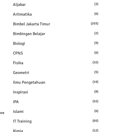
Aljabar
(3)
Aritmatika
(6)
Bimbel Jakarta Timur
(203)
Bimbingan Belajar
(2)
Biologi
(9)
CPNS
(6)
Fisika
(32)
Geometri
(5)
Ilmu Pengetahuan
(19)
Inspirasi
(8)
IPA
(52)
Islami
(6)
re
IT Training
(65)
Kimia
(12)