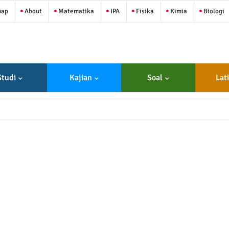
map
About
Matematika
IPA
Fisika
Kimia
Biologi
Studi
Kajian
Soal
Lat