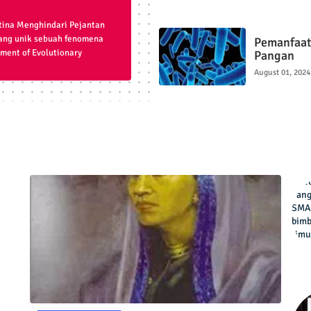
etina Menghindari Pejantan
yang unik sebuah fenomena
Pemanfaat
ment of Evolutionary
Pangan
August 01, 2024