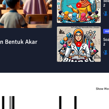
Soa
2
MA
Soa
an Bentuk Akar
2
Show Mo