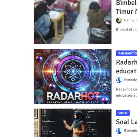
Bimbel
Timur 
Denny F
Bimbel Maha
RADARHOT C
Radarh
educat
Bimbele
Radarhot com
educational
VIDEO
Soal L
Bimbele