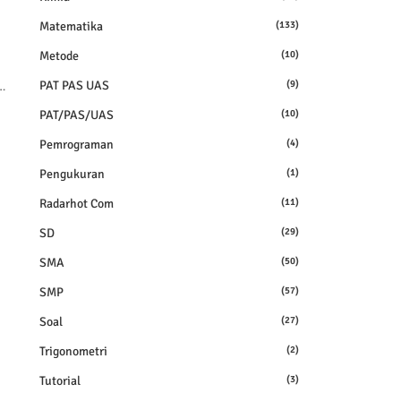
Matematika
(133)
Metode
(10)
PAT PAS UAS
(9)
…
PAT/PAS/UAS
(10)
Pemrograman
(4)
Pengukuran
(1)
Radarhot Com
(11)
SD
(29)
SMA
(50)
SMP
(57)
Soal
(27)
Trigonometri
(2)
Tutorial
(3)