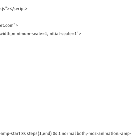
.js"></script>
eet.com">
dth,minimum-scale=1,initial-scale=1">
amp-start 8s steps(1,end) 0s 1 normal both;-moz-animation:-amp-