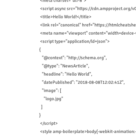
<meta charset="utf-8">
<script async src="https://cdn.ampproject.org/v0
<title>Hello World!</title>
<link rel="canonical" href="https://htmlcheatsh
<meta name="viewport" content="width=device-wi
<script type="application/ld+json">
{
"@context": "http://schema.org",
"@type": "NewsArticle",
"headline": "Hello World",
"datePublished": "2018-08-08T12:02:41Z",
"image": [
"logo.jpg"
]
}
</script>
<style amp-boilerplate>body{-webkit-animation:-