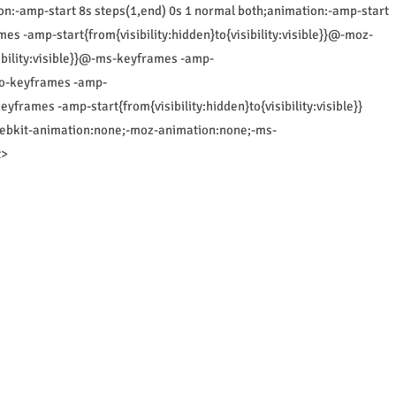
on:-amp-start 8s steps(1,end) 0s 1 normal both;animation:-amp-start
s -amp-start{from{visibility:hidden}to{visibility:visible}}@-moz-
ibility:visible}}@-ms-keyframes -amp-
}@-o-keyframes -amp-
keyframes -amp-start{from{visibility:hidden}to{visibility:visible}}
webkit-animation:none;-moz-animation:none;-ms-
t>