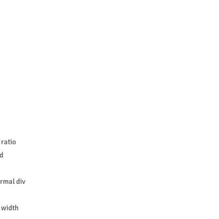
 ratio
d
ormal div
d width