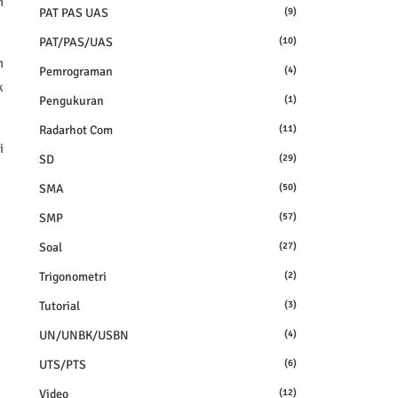
n
PAT PAS UAS
(9)
PAT/PAS/UAS
(10)
n
Pemrograman
(4)
k
Pengukuran
(1)
Radarhot Com
(11)
i
SD
(29)
SMA
(50)
SMP
(57)
Soal
(27)
Trigonometri
(2)
Tutorial
(3)
UN/UNBK/USBN
(4)
UTS/PTS
(6)
Video
(12)