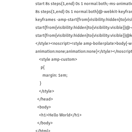
start 8s steps(1,end) 0s 1 normal both;-ms-animati
8s steps(1,end) 0s 1 normal both}@-webkit-keyframe
keyframes -amp-start{from{visibility:hidden}to{vis
start{from{visibility:hidden}to{visibility:visible}
start{from{visibility:hidden}to{visibility:visible}}@
</style><noscript><style amp-boilerplate>body{-
animation:none;animation:none}</style></noscrip
<style amp-custom>
p{
margin: 1em;
}
</style>
</head>
<body>
<h1>Hello World</h1>
</body>
</html>