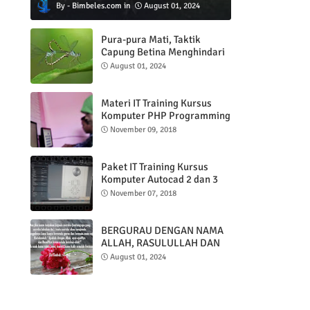
Bimbeles.com
August 01, 2024
Pura-pura Mati, Taktik
Capung Betina Menghindari
Pejantan
August 01, 2024
Materi IT Training Kursus
Komputer PHP Programming
& MYSQL basic
November 09, 2018
Paket IT Training Kursus
Komputer Autocad 2 dan 3
DImensi
November 07, 2018
BERGURAU DENGAN NAMA
ALLAH, RASULULLAH DAN
AL QUR'AN
August 01, 2024