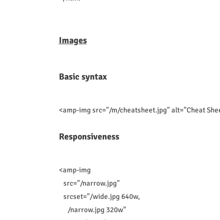
Images
Basic syntax
<amp-img src="/m/cheatsheet.jpg" alt="Cheat She
Responsiveness
<amp-img
src="/narrow.jpg"
srcset="/wide.jpg 640w,
/narrow.jpg 320w"