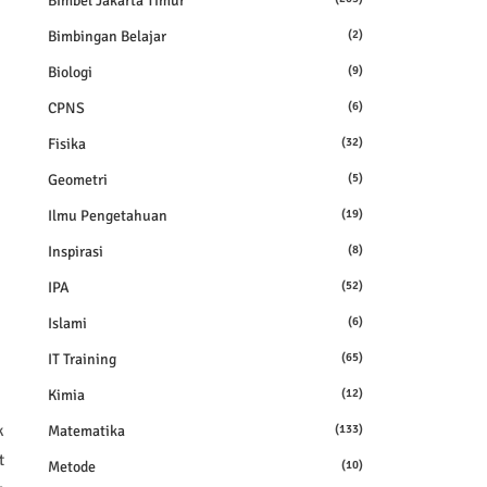
Bimbel Jakarta Timur
Bimbingan Belajar
(2)
Biologi
(9)
CPNS
(6)
Fisika
(32)
Geometri
(5)
Ilmu Pengetahuan
(19)
Inspirasi
(8)
IPA
(52)
Islami
(6)
IT Training
(65)
Kimia
(12)
k
Matematika
(133)
t
Metode
(10)