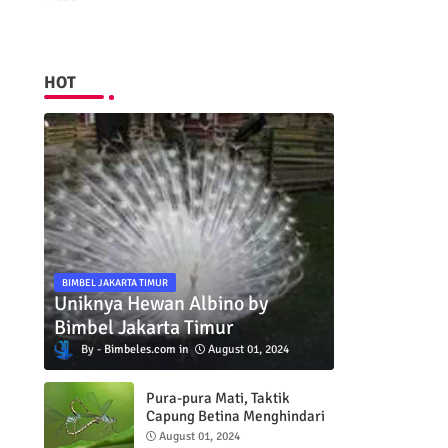
HOT
BIMBEL JAKARTA TIMUR
Uniknya Hewan Albino by
Bimbel Jakarta Timur
Bimbeles.com
August 01, 2024
Pura-pura Mati, Taktik
Capung Betina Menghindari
Pejantan
August 01, 2024