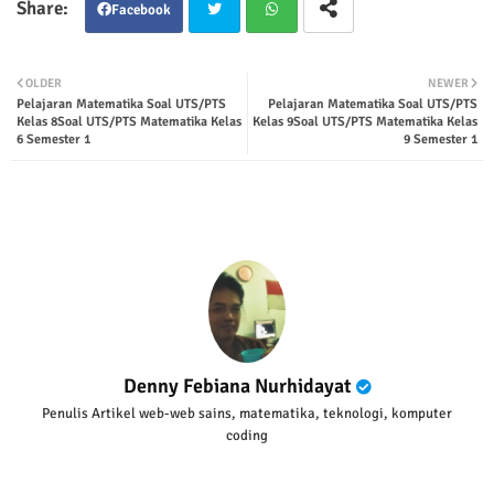
Facebook
Twit
Wha
OLDER
NEWER
Pelajaran Matematika Soal UTS/PTS
Pelajaran Matematika Soal UTS/PTS
ter
tsap
Kelas 8Soal UTS/PTS Matematika Kelas
Kelas 9Soal UTS/PTS Matematika Kelas
6 Semester 1
9 Semester 1
p
Denny Febiana Nurhidayat
Penulis Artikel web-web sains, matematika, teknologi, komputer
coding