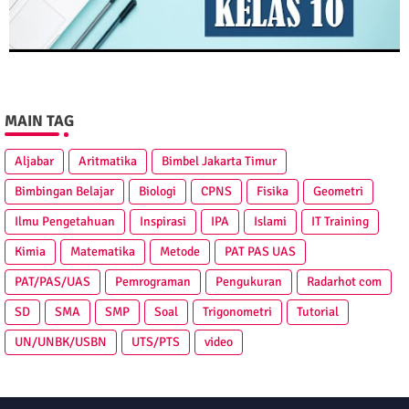
MAIN TAG
Aljabar
Aritmatika
Bimbel Jakarta Timur
Bimbingan Belajar
Biologi
CPNS
Fisika
Geometri
Ilmu Pengetahuan
Inspirasi
IPA
Islami
IT Training
Kimia
Matematika
Metode
PAT PAS UAS
PAT/PAS/UAS
Pemrograman
Pengukuran
Radarhot com
SD
SMA
SMP
Soal
Trigonometri
Tutorial
UN/UNBK/USBN
UTS/PTS
video