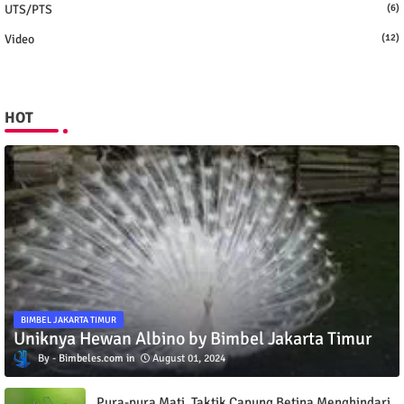
UTS/PTS
(6)
Video
(12)
HOT
BIMBEL JAKARTA TIMUR
Uniknya Hewan Albino by Bimbel Jakarta Timur
Bimbeles.com
August 01, 2024
Pura-pura Mati, Taktik Capung Betina Menghindari