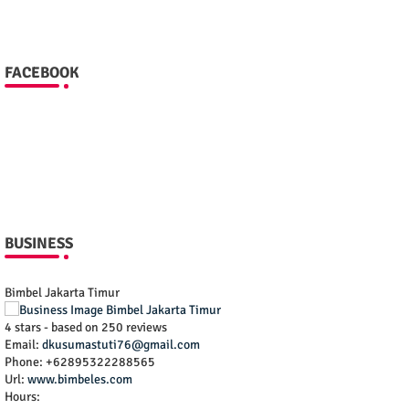
FACEBOOK
BUSINESS
Bimbel Jakarta Timur
4
stars - based on
250
reviews
Email:
dkusumastuti76@gmail.com
Phone:
+62895322288565
Url:
www.bimbeles.com
Hours: