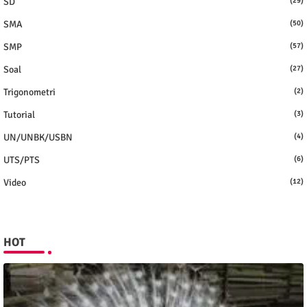
SD
(29)
SMA
(50)
SMP
(57)
Soal
(27)
Trigonometri
(2)
Tutorial
(3)
UN/UNBK/USBN
(4)
UTS/PTS
(6)
Video
(12)
HOT