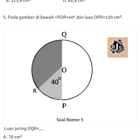
B. 125,6 cm² D. 62,8 cm²
5. Pada gambar di bawah <POR=40° dan luas OPR=120 cm².
Soal Nomor 5
Luas juring OQR=....
A. 7
0 cm²