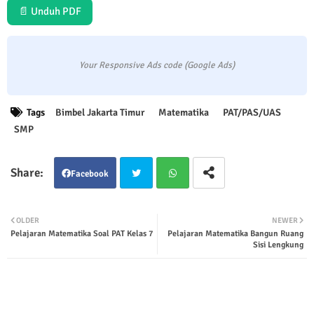
📄 Unduh PDF
Your Responsive Ads code (Google Ads)
Tags
Bimbel Jakarta Timur
Matematika
PAT/PAS/UAS
SMP
Facebook
Twit
Wha
OLDER
NEWER
Pelajaran Matematika Soal PAT Kelas 7
Pelajaran Matematika Bangun Ruang
ter
tsap
Sisi Lengkung
p