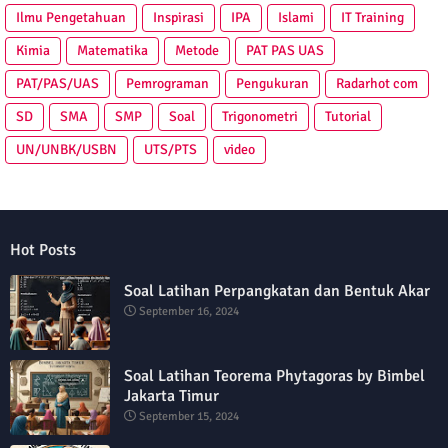
Ilmu Pengetahuan
Inspirasi
IPA
Islami
IT Training
Kimia
Matematika
Metode
PAT PAS UAS
PAT/PAS/UAS
Pemrograman
Pengukuran
Radarhot com
SD
SMA
SMP
Soal
Trigonometri
Tutorial
UN/UNBK/USBN
UTS/PTS
video
Hot Posts
Soal Latihan Perpangkatan dan Bentuk Akar
September 16, 2024
Soal Latihan Teorema Phytagoras by Bimbel
Jakarta Timur
September 15, 2024