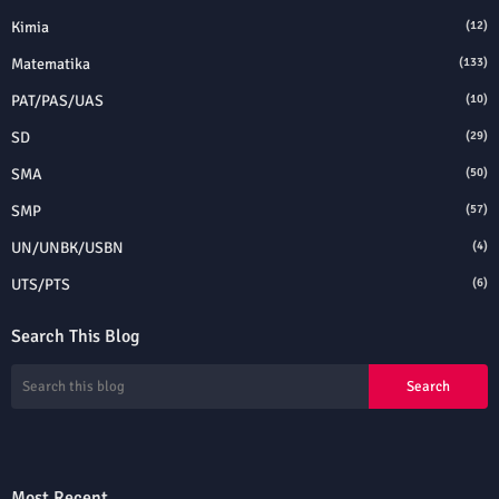
Kimia
(12)
Matematika
(133)
PAT/PAS/UAS
(10)
SD
(29)
SMA
(50)
SMP
(57)
UN/UNBK/USBN
(4)
UTS/PTS
(6)
Search This Blog
Most Recent