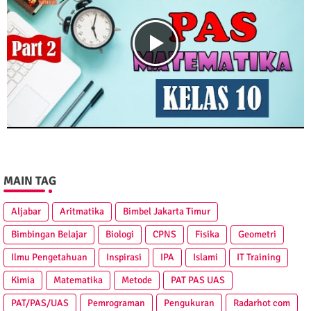
MAIN TAG
Aljabar
Aritmatika
Bimbel Jakarta Timur
Bimbingan Belajar
Biologi
CPNS
Fisika
Geometri
Ilmu Pengetahuan
Inspirasi
IPA
Islami
IT Training
Kimia
Matematika
Metode
PAT PAS UAS
PAT/PAS/UAS
Pemrograman
Pengukuran
Radarhot com