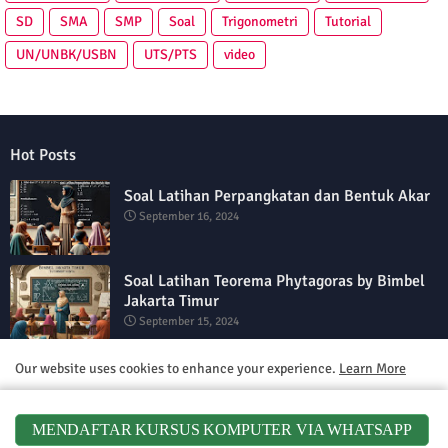
SD
SMA
SMP
Soal
Trigonometri
Tutorial
UN/UNBK/USBN
UTS/PTS
video
Hot Posts
Soal Latihan Perpangkatan dan Bentuk Akar
September 16, 2024
Soal Latihan Teorema Phytagoras by Bimbel
Jakarta Timur
September 15, 2024
Soal Latihan PAS Matematika Kelas 5
Our website uses cookies to enhance your experience.
Learn More
Semester 2
September 15, 2024
Accept !
MENDAFTAR KURSUS KOMPUTER VIA WHATSAPP