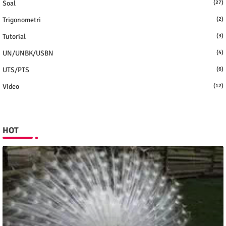
Soal
(27)
Trigonometri
(2)
Tutorial
(3)
UN/UNBK/USBN
(4)
UTS/PTS
(6)
Video
(12)
HOT