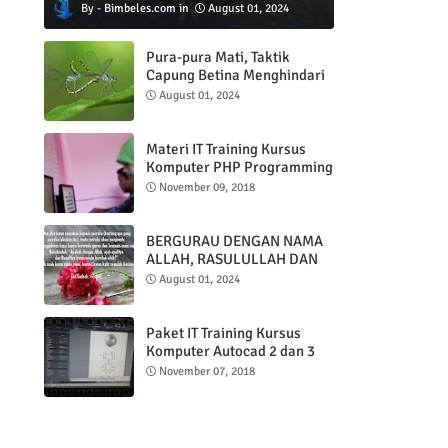
Bimbeles.com
August 01, 2024
Pura-pura Mati, Taktik
Capung Betina Menghindari
Pejantan
August 01, 2024
Materi IT Training Kursus
Komputer PHP Programming
& MYSQL basic
November 09, 2018
BERGURAU DENGAN NAMA
ALLAH, RASULULLAH DAN
AL QUR'AN
August 01, 2024
Paket IT Training Kursus
Komputer Autocad 2 dan 3
DImensi
November 07, 2018