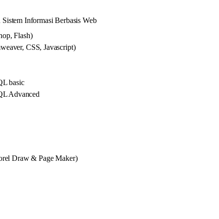
Sistem Informasi Berbasis Web
op, Flash)
eaver, CSS, Javascript)
L basic
QL Advanced
orel Draw & Page Maker)