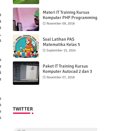
Materi IT Training Kursus
n
Komputer PHP Programming
a
& MYSQL basic
November 09, 2018
n
,
Soal Latihan PAS
n
Matematika Kelas 5
Semester 2
September 15, 2024
p
Paket IT Training Kursus
h
Komputer Autocad 2 dan 3
i
DImensi
November 07, 2018
n
s
n
TWITTER
s
s