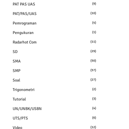
PAT PAS UAS
(9)
PAT/PAS/UAS
(10)
Pemrograman
(4)
Pengukuran
(1)
Radarhot Com
(11)
SD
(29)
SMA
(50)
SMP
(57)
Soal
(27)
Trigonometri
(2)
Tutorial
(3)
UN/UNBK/USBN
(4)
UTS/PTS
(6)
Video
(12)