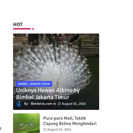
HOT
BIMBEL JAKARTA TIMUR
Uniknya Hewan Albino by
Bimbel Jakarta Timur
Bimbeles.com
August 01, 2024
Pura-pura Mati, Taktik
Capung Betina Menghindari
n
Pejantan
August 01, 2024