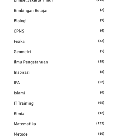
Bimbel Jakarta Timur
Bimbingan Belajar
(2)
Biologi
(9)
CPNS
(6)
Fisika
(32)
Geometri
(5)
Ilmu Pengetahuan
(19)
Inspirasi
(8)
IPA
(52)
Islami
(6)
IT Training
(65)
Kimia
(12)
Matematika
(133)
Metode
(10)