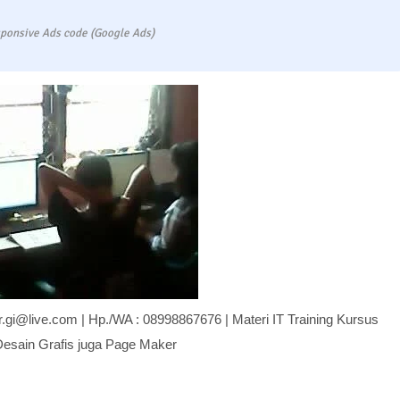
ponsive Ads code (Google Ads)
er.gi@live.com | Hp./WA : 08998867676 | Materi IT Training Kursus
esain Grafis juga Page Maker