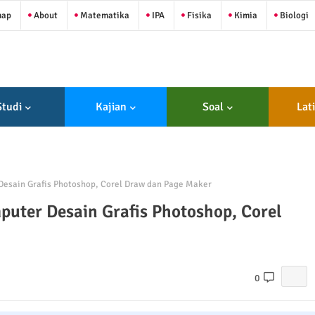
map
About
Matematika
IPA
Fisika
Kimia
Biologi
Studi
Kajian
Soal
Lat
Desain Grafis Photoshop, Corel Draw dan Page Maker
puter Desain Grafis Photoshop, Corel
0