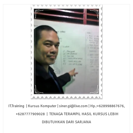
IT.Training | Kursus Komputer | siner.gi@live.com | Hp.:+628998867676,
+6287777909028 | TENAGA TERAMPIL HASIL KURSUS LEBIH
DIBUTUHKAN DARI SARJANA