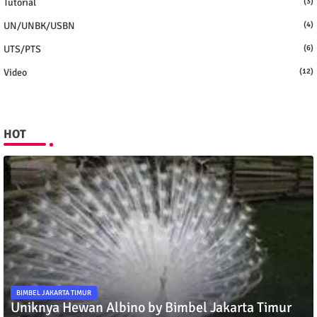
Tutorial
(3)
UN/UNBK/USBN
(4)
UTS/PTS
(6)
Video
(12)
HOT
BIMBEL JAKARTA TIMUR
Uniknya Hewan Albino by Bimbel Jakarta Timur