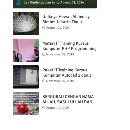
Bimbeles.com
August 01, 2024
Uniknya Hewan Albino by
Bimbel Jakarta Timur
August 01, 2024
Materi IT Training Kursus
Komputer PHP Programming
& MYSQL basic
November 09, 2018
Paket IT Training Kursus
Komputer Autocad 2 dan 3
DImensi
November 07, 2018
BERGURAU DENGAN NAMA
ALLAH, RASULULLAH DAN
AL QUR'AN
August 01, 2024