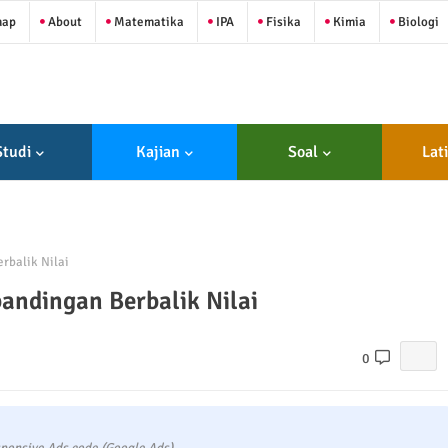
map
About
Matematika
IPA
Fisika
Kimia
Biologi
Studi
Kajian
Soal
Lat
rbalik Nilai
andingan Berbalik Nilai
0