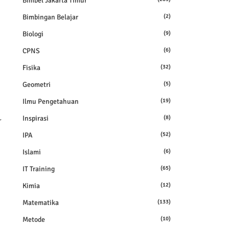
Bimbel Jakarta Timur
Bimbingan Belajar
(2)
Biologi
(9)
CPNS
(6)
Fisika
(32)
Geometri
(5)
Ilmu Pengetahuan
(19)
Inspirasi
(8)
r
IPA
(52)
Islami
(6)
IT Training
(65)
Kimia
(12)
Matematika
(133)
Metode
(10)