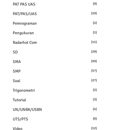
PAT PAS UAS
(9)
PAT/PAS/UAS
(10)
Pemrograman
(4)
Pengukuran
(1)
Radarhot Com
(11)
SD
(29)
SMA
(50)
SMP
(57)
Soal
(27)
Trigonometri
(2)
Tutorial
(3)
UN/UNBK/USBN
(4)
UTS/PTS
(6)
Video
(12)