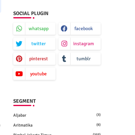
SOCIAL PLUGIN
whatsapp
facebook
twitter
instagram
pinterest
tumblr
youtube
SEGMENT
Aljabar
(3)
a
Aritmatika
(6)
(203)