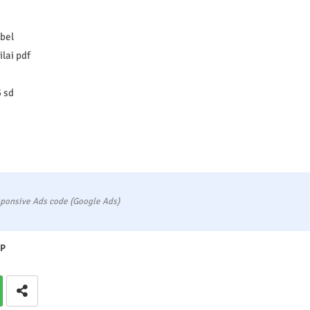
abel
lai pdf
5 sd
ponsive Ads code (Google Ads)
P