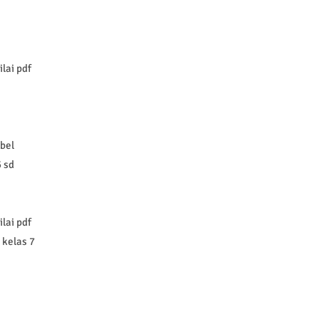
lai pdf
abel
5 sd
lai pdf
 kelas 7