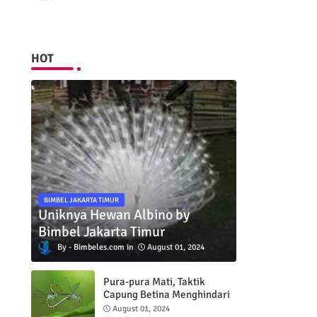
HOT
BIMBEL JAKARTA TIMUR
Uniknya Hewan Albino by
Bimbel Jakarta Timur
Bimbeles.com
August 01, 2024
Pura-pura Mati, Taktik
Capung Betina Menghindari
Pejantan
August 01, 2024