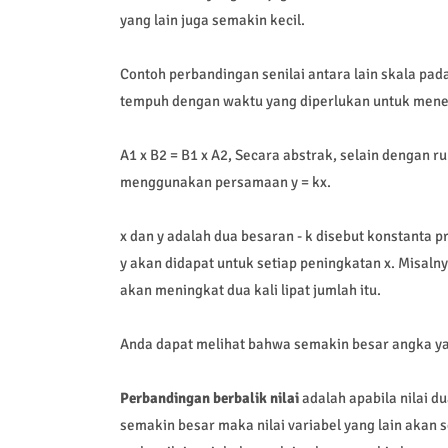
yang lain juga semakin kecil.
Contoh perbandingan senilai antara lain skala pad
tempuh dengan waktu yang diperlukan untuk mene
A1 x B2 = B1 x A2, Secara abstrak, selain dengan 
menggunakan persamaan y = kx.
x dan y adalah dua besaran - k disebut konstanta p
y akan didapat untuk setiap peningkatan x. Misalnya
akan meningkat dua kali lipat jumlah itu.
Anda dapat melihat bahwa semakin besar angka yan
Perbandingan berbalik nilai
adalah apabila nilai du
semakin besar maka nilai variabel yang lain akan se