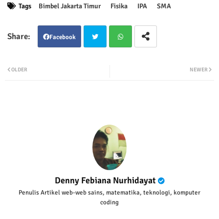
Tags
Bimbel Jakarta Timur
Fisika
IPA
SMA
Facebook
Twit
Wha
OLDER
NEWER
ter
tsap
p
Denny Febiana Nurhidayat
Penulis Artikel web-web sains, matematika, teknologi, komputer
coding