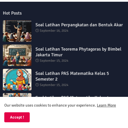
Hot Posts
Soal Latihan Perpangkatan dan Bentuk Akar
September 16, 2024
Soal Latihan Teorema Phytagoras by Bimbel
Jakarta Timur
September 15, 2024
Soal Latihan PAS Matematika Kelas 5
Semester 2
September 15, 2024
Soal Latihan PAS Matematika Kelas 4
Semester 2
Our website uses cookies to enhance your experience.
Learn More
September 15, 2024
Accept !
Soal Garis Singgung Lingkaran Kelas 8 By
Bimbel Jakarta Timur