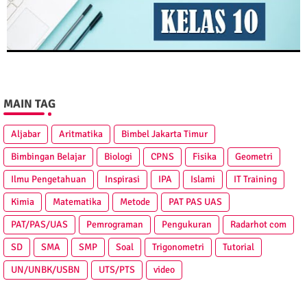
MAIN TAG
Aljabar
Aritmatika
Bimbel Jakarta Timur
Bimbingan Belajar
Biologi
CPNS
Fisika
Geometri
Ilmu Pengetahuan
Inspirasi
IPA
Islami
IT Training
Kimia
Matematika
Metode
PAT PAS UAS
PAT/PAS/UAS
Pemrograman
Pengukuran
Radarhot com
SD
SMA
SMP
Soal
Trigonometri
Tutorial
UN/UNBK/USBN
UTS/PTS
video