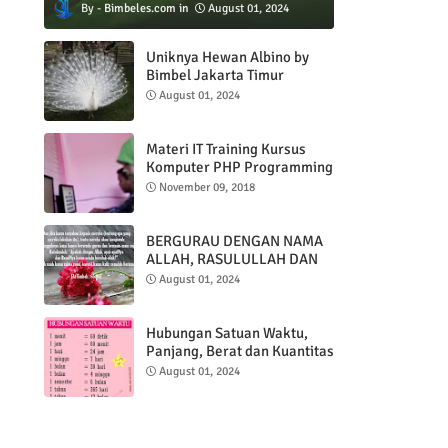
Bimbeles.com
August 01, 2024
Uniknya Hewan Albino by
Bimbel Jakarta Timur
August 01, 2024
Materi IT Training Kursus
Komputer PHP Programming
& MYSQL basic
November 09, 2018
BERGURAU DENGAN NAMA
ALLAH, RASULULLAH DAN
AL QUR'AN
August 01, 2024
Hubungan Satuan Waktu,
Panjang, Berat dan Kuantitas
August 01, 2024