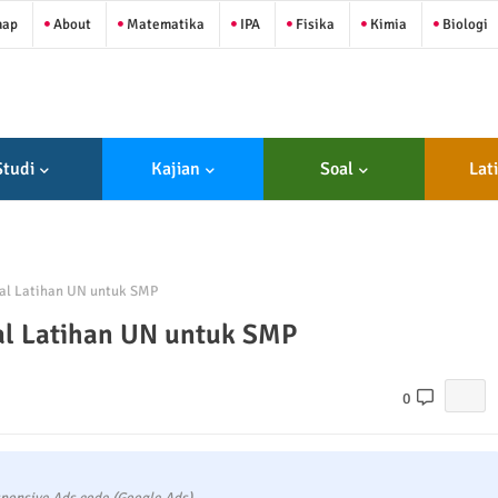
map
About
Matematika
IPA
Fisika
Kimia
Biologi
Studi
Kajian
Soal
Lat
al Latihan UN untuk SMP
al Latihan UN untuk SMP
0