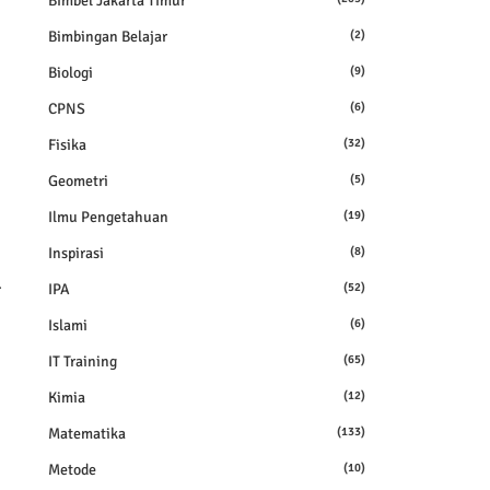
Bimbel Jakarta Timur
Bimbingan Belajar
(2)
Biologi
(9)
CPNS
(6)
Fisika
(32)
Geometri
(5)
Ilmu Pengetahuan
(19)
Inspirasi
(8)
.
IPA
(52)
Islami
(6)
IT Training
(65)
Kimia
(12)
Matematika
(133)
Metode
(10)