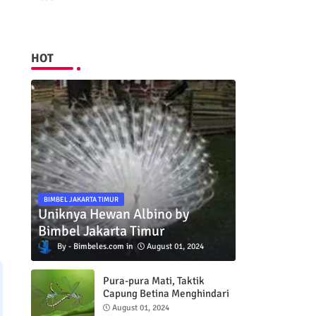
HOT
BIMBEL JAKARTA TIMUR
Uniknya Hewan Albino by
Bimbel Jakarta Timur
Bimbeles.com
August 01, 2024
Pura-pura Mati, Taktik
Capung Betina Menghindari
Pejantan
August 01, 2024