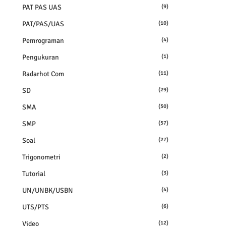
PAT PAS UAS
(9)
PAT/PAS/UAS
(10)
Pemrograman
(4)
Pengukuran
(1)
Radarhot Com
(11)
SD
(29)
SMA
(50)
SMP
(57)
Soal
(27)
Trigonometri
(2)
Tutorial
(3)
UN/UNBK/USBN
(4)
UTS/PTS
(6)
Video
(12)