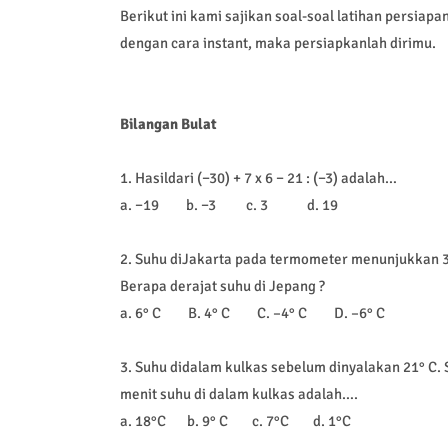
Berikut ini kami sajikan soal-soal latihan persiap
dengan cara instant, maka persiapkanlah dirimu.
Bilangan Bulat
1. Hasildari (−30) + 7 x 6 − 21 : (−3) adalah…
a. −19
b. −3
c. 3
d. 19
2. Suhu diJakarta pada termometer menunjukkan 31
Berapa derajat suhu di Jepang ?
a. 6° C
B. 4° C
C. –4° C
D. –6° C
3. Suhu didalam kulkas sebelum dinyalakan 21° C. S
menit suhu di dalam kulkas adalah….
a. 18°C
b. 9° C
c. 7°C
d. 1°C