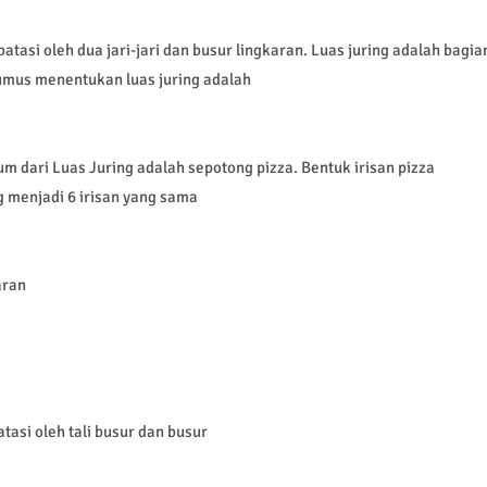
atasi oleh dua jari-jari dan busur lingkaran. Luas juring adalah bagia
Rumus menentukan luas juring adalah
m dari Luas Juring adalah sepotong pizza. Bentuk irisan pizza
ng menjadi 6 irisan yang sama
aran
asi oleh tali busur dan busur