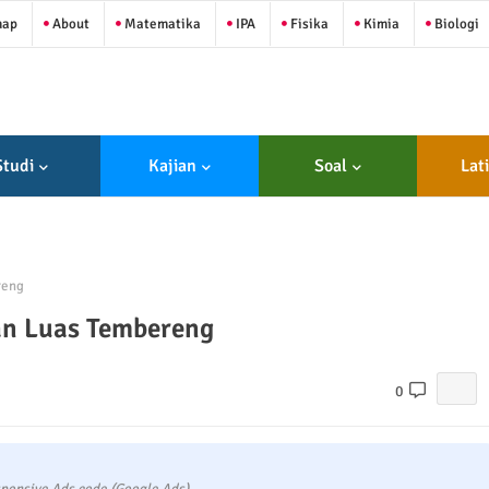
map
About
Matematika
IPA
Fisika
Kimia
Biologi
Studi
Kajian
Soal
Lat
reng
an Luas Tembereng
0