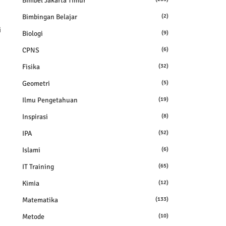
Bimbel Jakarta Timur
Bimbingan Belajar
(2)
i
Biologi
(9)
CPNS
(6)
Fisika
(32)
Geometri
(5)
Ilmu Pengetahuan
(19)
Inspirasi
(8)
IPA
(52)
Islami
(6)
IT Training
(65)
Kimia
(12)
Matematika
(133)
Metode
(10)