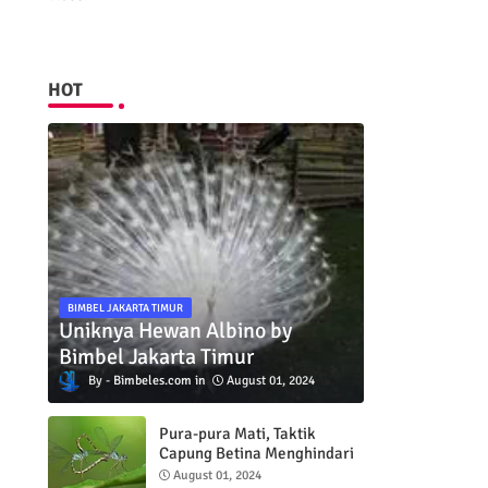
HOT
BIMBEL JAKARTA TIMUR
Uniknya Hewan Albino by
Bimbel Jakarta Timur
Bimbeles.com
August 01, 2024
Pura-pura Mati, Taktik
Capung Betina Menghindari
Pejantan
August 01, 2024