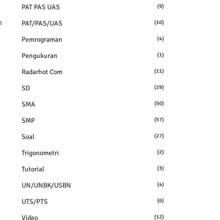
PAT PAS UAS
(9)
n
PAT/PAS/UAS
(10)
Pemrograman
(4)
Pengukuran
(1)
Radarhot Com
(11)
SD
(29)
SMA
(50)
SMP
(57)
Soal
(27)
Trigonometri
(2)
Tutorial
(3)
UN/UNBK/USBN
(4)
UTS/PTS
(6)
Video
(12)