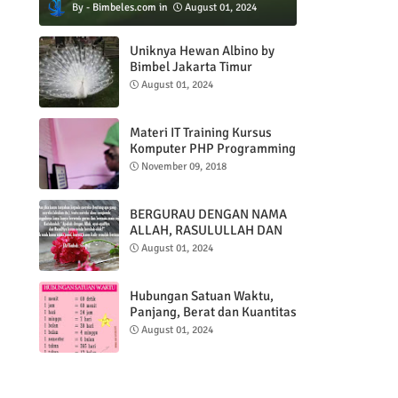
Bimbeles.com
August 01, 2024
Uniknya Hewan Albino by
Bimbel Jakarta Timur
August 01, 2024
Materi IT Training Kursus
Komputer PHP Programming
& MYSQL basic
November 09, 2018
BERGURAU DENGAN NAMA
ALLAH, RASULULLAH DAN
AL QUR'AN
August 01, 2024
Hubungan Satuan Waktu,
Panjang, Berat dan Kuantitas
August 01, 2024