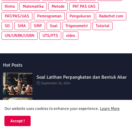
Kimia
Matematika
Metode
PAT PAS UAS
PAT/PAS/UAS
Pemrograman
Pengukuran
Radarhot com
SD
SMA
SMP
Soal
Trigonometri
Tutorial
UN/UNBK/USBN
UTS/PTS
video
Hot Posts
Soal Latihan Perpangkatan dan Bentuk Akar
September 16, 2024
Soal Latihan Teorema Phytagoras by Bimbel
Jakarta Timur
Our website uses cookies to enhance your experience.
Learn More
September 15, 2024
Accept !
Soal Latihan PAS Matematika Kelas 5