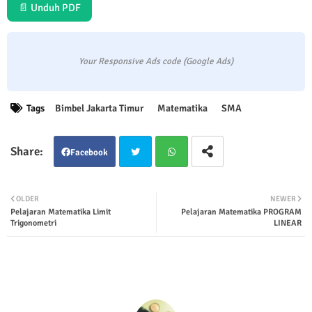
📄 Unduh PDF
Your Responsive Ads code (Google Ads)
Tags
Bimbel Jakarta Timur
Matematika
SMA
Facebook
Twit
Wha
OLDER
NEWER
Pelajaran Matematika Limit
Pelajaran Matematika PROGRAM
ter
tsap
Trigonometri
LINEAR
p