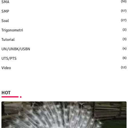
SMA
(50)
SMP
(57)
Soal
(27)
Trigonometri
(2)
Tutorial
(3)
UN/UNBK/USBN
(4)
UTS/PTS
(6)
Video
(12)
HOT