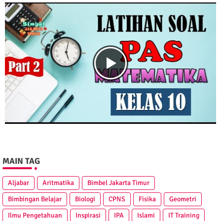
MAIN TAG
Aljabar
Aritmatika
Bimbel Jakarta Timur
Bimbingan Belajar
Biologi
CPNS
Fisika
Geometri
Ilmu Pengetahuan
Inspirasi
IPA
Islami
IT Training