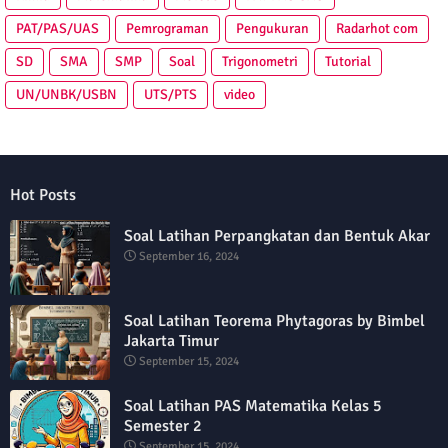
PAT/PAS/UAS
Pemrograman
Pengukuran
Radarhot com
SD
SMA
SMP
Soal
Trigonometri
Tutorial
UN/UNBK/USBN
UTS/PTS
video
Hot Posts
Soal Latihan Perpangkatan dan Bentuk Akar
September 16, 2024
Soal Latihan Teorema Phytagoras by Bimbel
Jakarta Timur
September 15, 2024
Soal Latihan PAS Matematika Kelas 5
Semester 2
September 15, 2024