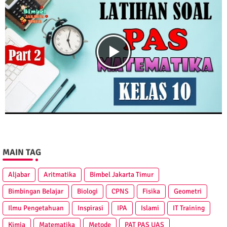
MAIN TAG
Aljabar
Aritmatika
Bimbel Jakarta Timur
Bimbingan Belajar
Biologi
CPNS
Fisika
Geometri
Ilmu Pengetahuan
Inspirasi
IPA
Islami
IT Training
Kimia
Matematika
Metode
PAT PAS UAS