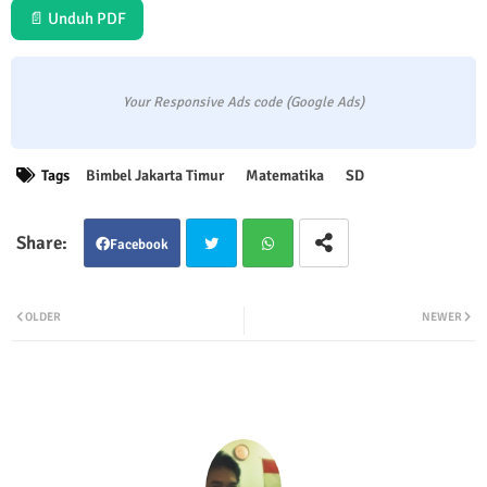
📄 Unduh PDF
Your Responsive Ads code (Google Ads)
Tags
Bimbel Jakarta Timur
Matematika
SD
Facebook
Twit
Wha
OLDER
NEWER
ter
tsap
p