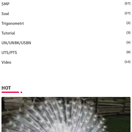
SMP
(57)
Soal
(27)
Trigonometri
(2)
Tutorial
(3)
UN/UNBK/USBN
(4)
UTS/PTS
(6)
Video
(12)
HOT