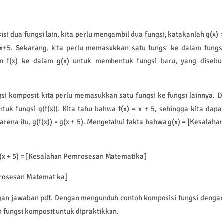
 dua fungsi lain, kita perlu mengambil dua fungsi, katakanlah g(x) 
x+5. Sekarang, kita perlu memasukkan satu fungsi ke dalam fungs
n f(x) ke dalam g(x) untuk membentuk fungsi baru, yang disebu
si komposit kita perlu memasukkan satu fungsi ke fungsi lainnya. D
uk fungsi g(f(x)). Kita tahu bahwa f(x) = x + 5, sehingga kita dapa
rena itu, g(f(x)) = g(x + 5). Mengetahui fakta bahwa g(x) = [Kesalaha
g(x + 5) = [Kesalahan Pemrosesan Matematika]
emrosesan Matematika]
ngan jawaban pdf. Dengan mengunduh contoh komposisi fungsi denga
 fungsi komposit untuk dipraktikkan.