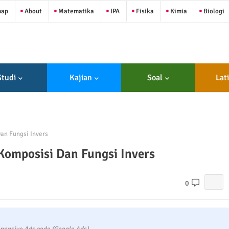
map
About
Matematika
IPA
Fisika
Kimia
Biologi
Studi
Kajian
Soal
Lat
an Fungsi Invers
Komposisi Dan Fungsi Invers
0