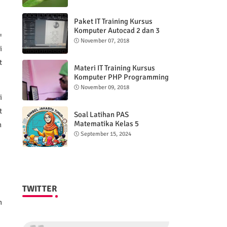
Paket IT Training Kursus
Komputer Autocad 2 dan 3
=
DImensi
November 07, 2018
i
t
Materi IT Training Kursus
Komputer PHP Programming
& MYSQL basic
November 09, 2018
i
t
Soal Latihan PAS
Matematika Kelas 5
n
Semester 2
September 15, 2024
TWITTER
n