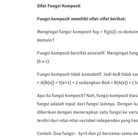
Sifat Fungsi Komposit
Fungsi komposit memiliki sifat-sifat berikut:
Mengingat fungsi komposit fog = f(g(x)) co-domain 
domain f
Fungsi komposit bersifat asosiatif. Mengingat fungsi
(b o c).
Fungsi komposit tidak komutatif. Jadi AoB tidak s
= A(B(x)) = 5(x+1) + 2 sedangkan BoA = B(A(x)) = ( 5x
Apa itu fungsi komposit? Nah, fungsi komposit bias
fungsi adalah input dari fungsi lainnya. Dengan ka
diberikan dengan menerapkan satu fungsi ke varia
terdiri dari nilai-nilai variabel independen yang h
Contoh: Dua fungsi - 3y+5 dan y2 bersama-sama me