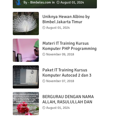
Bimbeles.com
August 01, 2024
Uniknya Hewan Albino by
Bimbel Jakarta Timur
August 01, 2024
Materi IT Training Kursus
Komputer PHP Programming
& MYSQL basic
November 09, 2018
Paket IT Training Kursus
Komputer Autocad 2 dan 3
DImensi
November 07, 2018
BERGURAU DENGAN NAMA
ALLAH, RASULULLAH DAN
AL QUR'AN
August 01, 2024