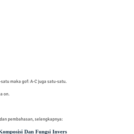
u-satu maka gof: A-C juga satu-satu.
ga on.
l dan pembahasan, selengkapnya:
Komposisi Dan Fungsi Invers