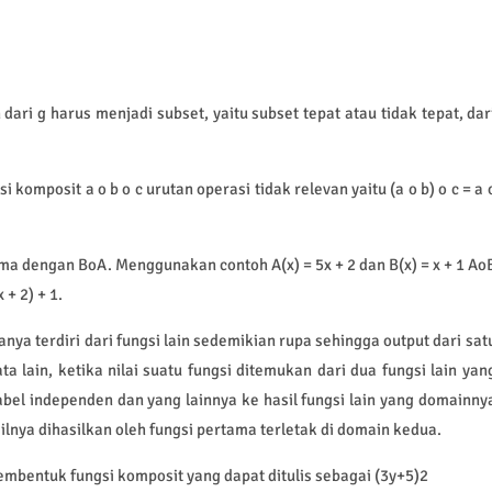
dari g harus menjadi subset, yaitu subset tepat atau tidak tepat, dar
 komposit a o b o c urutan operasi tidak relevan yaitu (a o b) o c = a 
ama dengan BoA. Menggunakan contoh A(x) = 5x + 2 dan B(x) = x + 1 Ao
 + 2) + 1.
anya terdiri dari fungsi lain sedemikian rupa sehingga output dari sat
ta lain, ketika nilai suatu fungsi ditemukan dari dua fungsi lain yan
bel independen dan yang lainnya ke hasil fungsi lain yang domainny
asilnya dihasilkan oleh fungsi pertama terletak di domain kedua.
mbentuk fungsi komposit yang dapat ditulis sebagai (3y+5)2