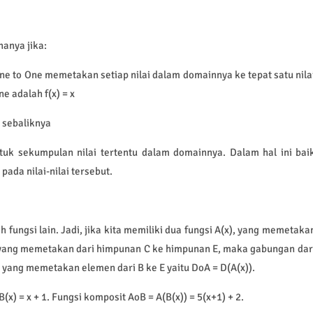
hanya jika:
One to One memetakan setiap nilai dalam domainnya ke tepat satu nila
e adalah f(x) = x
 sebaliknya
tuk sekumpulan nilai tertentu dalam domainnya. Dalam hal ini bai
pada nilai-nilai tersebut.
 fungsi lain. Jadi, jika kita memiliki dua fungsi A(x), yang memetaka
 yang memetakan dari himpunan C ke himpunan E, maka gabungan dar
si yang memetakan elemen dari B ke E yaitu DoA = D(A(x)).
(x) = x + 1. Fungsi komposit AoB = A(B(x)) = 5(x+1) + 2.