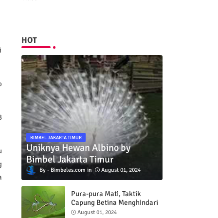
HOT
i
o
B
BIMBEL JAKARTA TIMUR
Uniknya Hewan Albino by
u
Bimbel Jakarta Timur
g
Bimbeles.com
August 01, 2024
a
Pura-pura Mati, Taktik
Capung Betina Menghindari
Pejantan
August 01, 2024