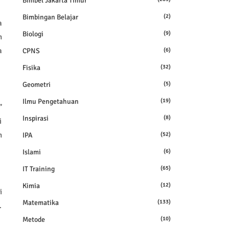
Bimbel Jakarta Timur
Bimbingan Belajar
(2)
a
Biologi
(9)
n
a
CPNS
(6)
Fisika
(32)
Geometri
(5)
Ilmu Pengetahuan
(19)
”
Inspirasi
(8)
i
n
IPA
(52)
Islami
(6)
IT Training
(65)
Kimia
(12)
i
Matematika
(133)
.
Metode
(10)