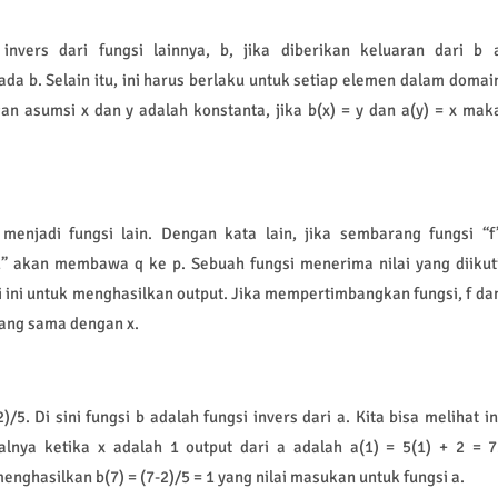
nvers dari fungsi lainnya, b, jika diberikan keluaran dari b 
a b. Selain itu, ini harus berlaku untuk setiap elemen dalam domai
an asumsi x dan y adalah konstanta, jika b(x) = y dan a(y) = x mak
 menjadi fungsi lain. Dengan kata lain, jika sembarang fungsi “f
-1” akan membawa q ke p. Sebuah fungsi menerima nilai yang diikut
i ini untuk menghasilkan output. Jika mempertimbangkan fungsi, f da
yang sama dengan x.
/5. Di sini fungsi b adalah fungsi invers dari a. Kita bisa melihat in
lnya ketika x adalah 1 output dari a adalah a(1) = 5(1) + 2 = 7
nghasilkan b(7) = (7-2)/5 = 1 yang nilai masukan untuk fungsi a.