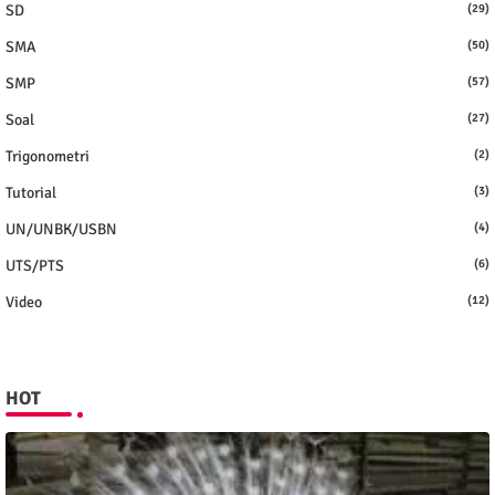
SD
(29)
SMA
(50)
SMP
(57)
Soal
(27)
Trigonometri
(2)
Tutorial
(3)
UN/UNBK/USBN
(4)
UTS/PTS
(6)
Video
(12)
HOT