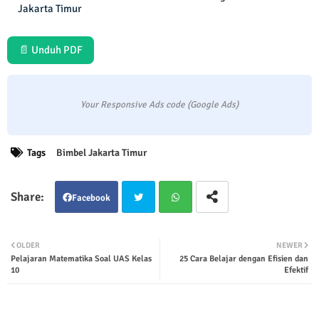
Jakarta Timur
📄 Unduh PDF
Your Responsive Ads code (Google Ads)
Tags
Bimbel Jakarta Timur
Facebook
Twit
Wha
OLDER
NEWER
Pelajaran Matematika Soal UAS Kelas
25 Cara Belajar dengan Efisien dan
ter
tsap
10
Efektif
p