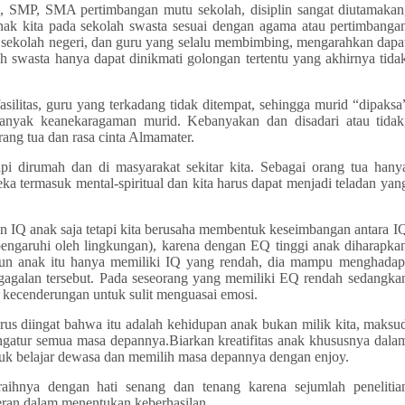
, SMP, SMA pertimbangan mutu sekolah, disiplin sangat diutamakan
ak kita pada sekolah swasta sesuai dengan agama atau pertimbanga
ari sekolah negeri, dan guru yang selalu membimbing, mengarahkan dapa
h swasta hanya dapat dinikmati golongan tertentu yang akhirnya tida
silitas, guru yang terkadang tidak ditempat, sehingga murid “dipaksa
banyak keanekaragaman murid. Kebanyakan dan disadari atau tidak
ang tua dan rasa cinta Almamater.
pi dirumah dan di masyarakat sekitar kita. Sebagai orang tua hany
 termasuk mental-spiritual dan kita harus dapat menjadi teladan yan
n IQ anak saja tetapi kita berusaha membentuk keseimbangan antara I
engaruhi oleh lingkungan), karena dengan EQ tinggi anak diharapka
pun anak itu hanya memiliki IQ yang rendah, dia mampu menghadap
egagalan tersebut. Pada seseorang yang memiliki EQ rendah sedangka
ai kecenderungan untuk sulit menguasai emosi.
us diingat bahwa itu adalah kehidupan anak bukan milik kita, maksu
mengatur semua masa depannya.Biarkan kreatifitas anak khususnya dala
tuk belajar dewasa dan memilih masa depannya dengan enjoy.
aihnya dengan hati senang dan tenang karena sejumlah penelitia
ran dalam menentukan keberhasilan.