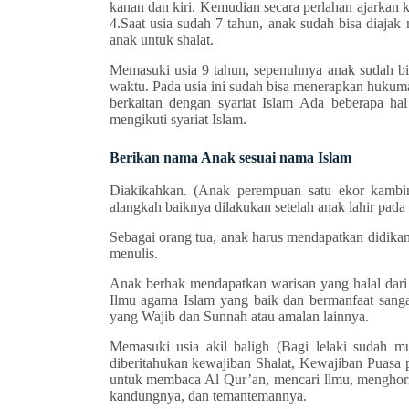
kanan dan kiri. Kemudian secara perlahan ajarkan 
4.Saat usia sudah 7 tahun, anak sudah bisa diaja
anak untuk shalat.
Memasuki usia 9 tahun, sepenuhnya anak sudah bis
waktu. Pada usia ini sudah bisa menerapkan hukuma
berkaitan dengan syariat Islam Ada beberapa ha
mengikuti syariat Islam.
Berikan nama Anak sesuai nama Islam
Diakikahkan. (Anak perempuan satu ekor kambin
alangkah baiknya dilakukan setelah anak lahir pada 
Sebagai orang tua, anak harus mendapatkan didikan I
menulis.
Anak berhak mendapatkan warisan yang halal dari 
Ilmu agama Islam yang baik dan bermanfaat sangat
yang Wajib dan Sunnah atau amalan lainnya.
Memasuki usia akil baligh (Bagi lelaki sudah 
diberitahukan kewajiban Shalat, Kewajiban Puasa 
untuk membaca Al Qur’an, mencari llmu, menghorma
kandungnya, dan teman­temannya.