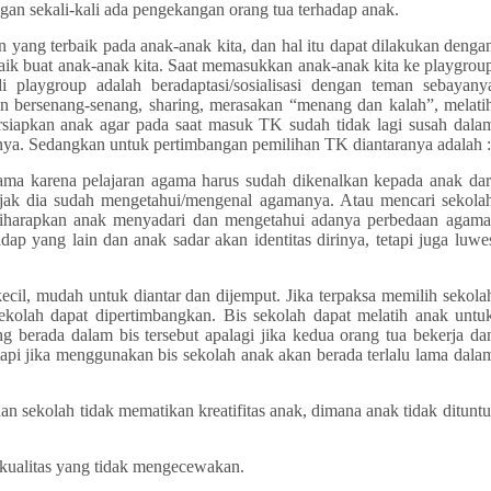
ngan sekali-kali ada pengekangan orang tua terhadap anak.
 yang terbaik pada anak-anak kita, dan hal itu dapat dilakukan denga
aik buat anak-anak kita. Saat memasukkan anak-anak kita ke playgrou
playgroup adalah beradaptasi/sosialisasi dengan teman sebayany
an bersenang-senang, sharing, merasakan “menang dan kalah”, melati
ersiapkan anak agar pada saat masuk TK sudah tidak lagi susah dala
nya. Sedangkan untuk pertimbangan pemilihan TK diantaranya adalah :
ma karena pelajaran agama harus sudah dikenalkan kepada anak dar
ejak dia sudah mengetahui/mengenal agamanya. Atau mencari sekola
 diharapkan anak menyadari dan mengetahui adanya perbedaan agama
ap yang lain dan anak sadar akan identitas dirinya, tetapi juga luwe
cil, mudah untuk diantar dan dijemput. Jika terpaksa memilih sekola
ekolah dapat dipertimbangkan. Bis sekolah dapat melatih anak untu
g berada dalam bis tersebut apalagi jika kedua orang tua bekerja da
api jika menggunakan bis sekolah anak akan berada terlalu lama dala
 sekolah tidak mematikan kreatifitas anak, dimana anak tidak dituntu
 kualitas yang tidak mengecewakan.