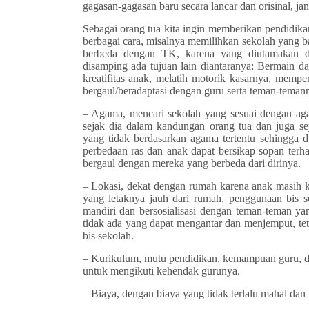
gagasan-gagasan baru secara lancar dan orisinal, ja
Sebagai orang tua kita ingin memberikan pendidikan
berbagai cara, misalnya memilihkan sekolah yang b
berbeda dengan TK, karena yang diutamakan di 
disamping ada tujuan lain diantaranya: Bermain d
kreatifitas anak, melatih motorik kasarnya, memp
bergaul/beradaptasi dengan guru serta teman-teman
– Agama, mencari sekolah yang sesuai dengan aga
sejak dia dalam kandungan orang tua dan juga s
yang tidak berdasarkan agama tertentu sehingga
perbedaan ras dan anak dapat bersikap sopan terhad
bergaul dengan mereka yang berbeda dari dirinya.
– Lokasi, dekat dengan rumah karena anak masih ke
yang letaknya jauh dari rumah, penggunaan bis s
mandiri dan bersosialisasi dengan teman-teman yan
tidak ada yang dapat mengantar dan menjemput, tet
bis sekolah.
– Kurikulum, mutu pendidikan, kemampuan guru, dan
untuk mengikuti kehendak gurunya.
– Biaya, dengan biaya yang tidak terlalu mahal dan