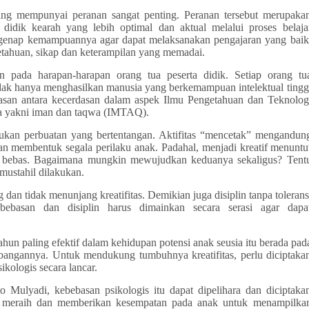
ang mempunyai peranan sangat penting. Peranan tersebut merupaka
ik kearah yang lebih optimal dan aktual melalui proses belaja
egenap kemampuannya agar dapat melaksanakan pengajaran yang baik
etahuan, sikap dan keterampilan yang memadai.
pada harapan-harapan orang tua peserta didik. Setiap orang tu
idak hanya menghasilkan manusia yang berkemampuan intelektual tingg
asan antara kecerdasan dalam aspek Ilmu Pengetahuan dan Teknolog
a yakni iman dan taqwa (IMTAQ).
kukan perbuatan yang bertentangan. Aktifitas “mencetak” mengandun
n membentuk segala perilaku anak. Padahal, menjadi kreatif menuntu
ra bebas. Bagaimana mungkin mewujudkan keduanya sekaligus? Tent
ustahil dilakukan.
dan tidak menunjang kreatifitas. Demikian juga disiplin tanpa tolerans
ebasan dan disiplin harus dimainkan secara serasi agar dapa
ahun paling efektif dalam kehidupan potensi anak seusia itu berada pad
angannya. Untuk mendukung tumbuhnya kreatifitas, perlu diciptaka
kologis secara lancar.
 Mulyadi, kebebasan psikologis itu dapat dipelihara dan diciptaka
 meraih dan memberikan kesempatan pada anak untuk menampilka