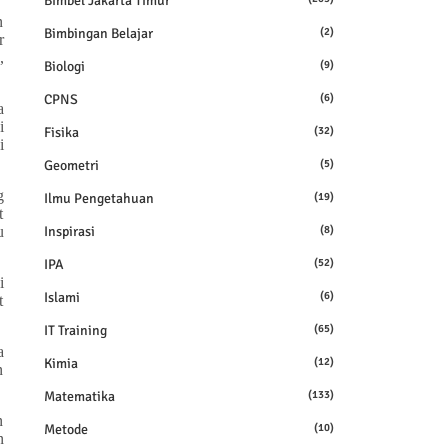
Bimbel Jakarta Timur
n
Bimbingan Belajar
(2)
r
,
Biologi
(9)
CPNS
(6)
a
i
Fisika
(32)
i
Geometri
(5)
g
Ilmu Pengetahuan
(19)
t
Inspirasi
(8)
u
IPA
(52)
i
Islami
(6)
t
IT Training
(65)
a
Kimia
(12)
n
Matematika
(133)
n
Metode
(10)
n