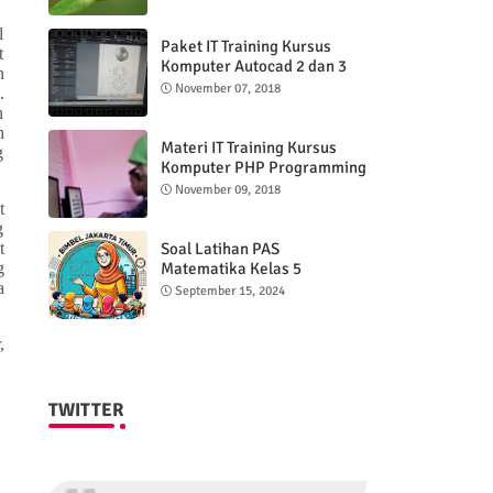
l
Paket IT Training Kursus
t
Komputer Autocad 2 dan 3
n
DImensi
November 07, 2018
.
n
n
Materi IT Training Kursus
g
Komputer PHP Programming
& MYSQL basic
November 09, 2018
t
g
Soal Latihan PAS
t
Matematika Kelas 5
g
Semester 2
a
September 15, 2024
,
TWITTER