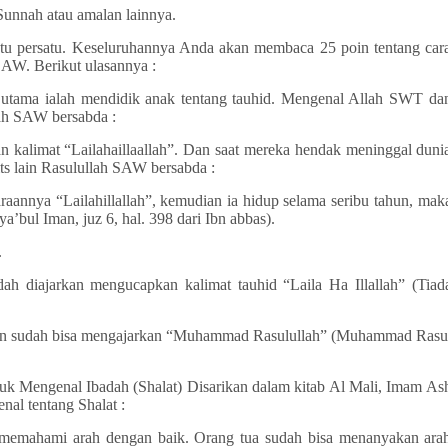
Sunnah atau amalan lainnya.
atu persatu. Keseluruhannya Anda akan membaca 25 poin tentang car
 SAW. Berikut ulasannya :
utama ialah mendidik anak tentang tauhid. Mengenal Allah SWT da
lah SAW bersabda :
n kalimat “Lailaha­illaallah”. Dan saat mereka hendak meninggal duni
its lain Rasulullah SAW bersabda :
annya “Lailah­illallah”, kemudian ia hidup selama seribu tahun, mak
a’bul Iman, juz 6, hal. 398 dari Ibn abbas).
.
ah diajarkan mengucapkan kalimat tauhid “Laila Ha Illallah” (Tiad
lan sudah bisa mengajarkan “Muhammad Rasulullah” (Muhammad Rasu
uk Mengenal Ibadah (Shalat) Disarikan dalam kitab Al Mali, Imam As
al tentang Shalat :
 memahami arah dengan baik. Orang tua sudah bisa menanyakan ara