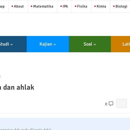
map
About
Matematika
IPA
Fisika
Kimia
Biologi
Studi
Kajian
Soal
Lat
k
n dan ahlak
0