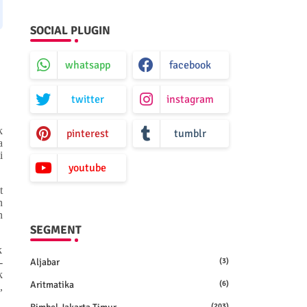
SOCIAL PLUGIN
whatsapp
facebook
twitter
instagram
k
pinterest
tumblr
a
i
youtube
t
n
n
SEGMENT
k
Aljabar
(3)
-
k
Aritmatika
(6)
,
(203)