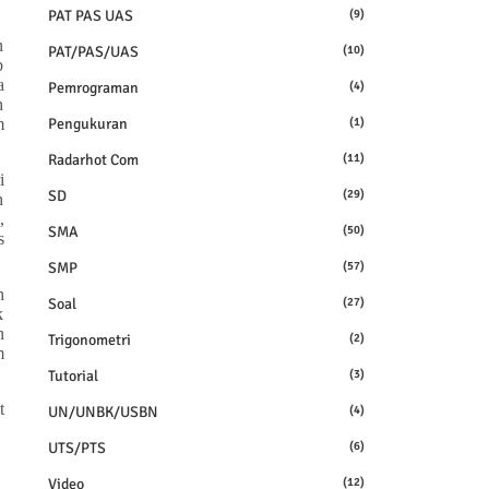
PAT PAS UAS
(9)
n
PAT/PAS/UAS
(10)
p
a
Pemrograman
(4)
h
Pengukuran
(1)
m
Radarhot Com
(11)
i
SD
(29)
h
,
SMA
(50)
s
SMP
(57)
h
Soal
(27)
k
n
Trigonometri
(2)
m
Tutorial
(3)
t
UN/UNBK/USBN
(4)
UTS/PTS
(6)
Video
(12)