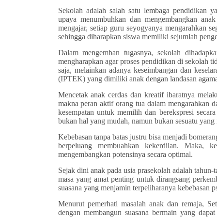
Sekolah adalah salah satu lembaga pendidikan y
upaya menumbuhkan dan mengembangkan anak did
mengajar, setiap guru seyogyanya mengarahkan s
sehingga diharapkan siswa memiliki sejumlah peng
Dalam mengemban tugasnya, sekolah dihadapkan 
mengharapkan agar proses pendidikan di sekolah t
saja, melainkan adanya keseimbangan dan keselar
(IPTEK) yang dimiliki anak dengan landasan agam
Mencetak anak cerdas dan kreatif ibaratnya mela
makna peran aktif orang tua dalam mengarahkan da
kesempatan untuk memilih dan berekspresi seca
bukan hal yang mudah, namun bukan sesuatu yang m
Kebebasan tanpa batas justru bisa menjadi bomerang 
berpeluang membuahkan kekerdilan. Maka, keb
mengembangkan potensinya secara optimal.
Sejak dini anak pada usia prasekolah adalah tahun-t
masa yang amat penting untuk dirangsang perkemb
suasana yang menjamin terpeliharanya kebebasan psi
Menurut pemerhati masalah anak dan remaja, Seto
dengan membangun suasana bermain yang dapat