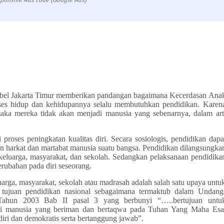
ponsive Ads code (Google Ads)
mbel Jakarta Timur memberikan pandangan bagaimana Kecerdasan Ana
oses hidup dan kehidupannya selalu membutuhkan pendidikan. Karen
aka mereka tidak akan menjadi manusia yang sebenarnya, dalam art
proses peningkatan kualitas diri. Secara sosiologis, pendidikan dapa
n harkat dan martabat manusia suatu bangsa. Pendidikan dilangsungka
eluarga, masyarakat, dan sekolah. Sedangkan pelaksanaan pendidika
rubahan pada diri seseorang.
arga, masyarakat, sekolah atau madrasah adalah salah satu upaya untu
 tujuan pendidikan nasional sebagaimana termaktub dalam Undang
ahun 2003 Bab II pasal 3 yang berbunyi “…..bertujuan untu
adi manusia yang beriman dan bertaqwa pada Tuhan Yang Maha Esa
ndiri dan demokratis serta bertanggung jawab”.