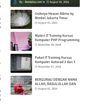
.
Bimbeles.com
August 01, 2024
a
Uniknya Hewan Albino by
Bimbel Jakarta Timur
a
k
August 01, 2024
n
Materi IT Training Kursus
Komputer PHP Programming
& MYSQL basic
November 09, 2018
,
Paket IT Training Kursus
Komputer Autocad 2 dan 3
,
DImensi
November 07, 2018
.
h
BERGURAU DENGAN NAMA
ALLAH, RASULULLAH DAN
AL QUR'AN
August 01, 2024
a
k
a