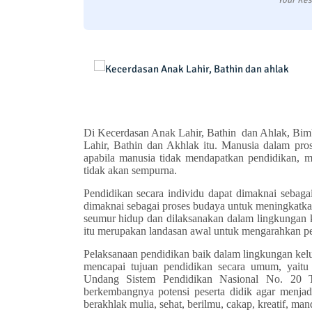
Your Res
Di Kecerdasan Anak Lahir, Bathin dan Ahlak, Bi
Lahir, Bathin dan Akhlak itu. Manusia dalam pr
apabila manusia tidak mendapatkan pendidikan, m
tidak akan sempurna.
Pendidikan secara individu dapat dimaknai sebagai 
dimaknai sebagai proses budaya untuk meningkatka
seumur hidup dan dilaksanakan dalam lingkungan k
itu merupakan landasan awal untuk mengarahkan pe
Pelaksanaan pendidikan baik dalam lingkungan kelu
mencapai tujuan pendidikan secara umum, yaitu
Undang Sistem Pendidikan Nasional No. 20 T
berkembangnya potensi peserta didik agar menj
berakhlak mulia, sehat, berilmu, cakap, kreatif, ma