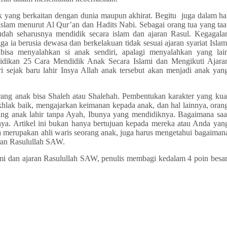
ik yang berkaitan dengan dunia maupun akhirat. Begitu juga dalam ha
Islam menurut Al Qur’an dan Hadits Nabi. Sebagai orang tua yang taa
ah seharusnya mendidik secara islam dan ajaran Rasul. Kegagala
 ia berusia dewasa dan berkelakuan tidak sesuai ajaran syariat Islam
 bisa menyalahkan si anak sendiri, apalagi menyalahkan yang lai
didikan 25 Cara Mendidik Anak Secara Islami dan Mengikuti Ajara
 sejak baru lahir Insya Allah anak tersebut akan menjadi anak yan
ang anak bisa Shaleh atau Shalehah. Pembentukan karakter yang kua
khlak baik, mengajarkan keimanan kepada anak, dan hal lainnya, oran
ang anak lahir tanpa Ayah, Ibunya yang mendidiknya. Bagaimana saa
nya. Artikel ini bukan hanya bertujuan kepada mereka atau Anda yan
merupakan ahli waris seorang anak, juga harus mengetahui bagaiman
aran Rasulullah SAW.
mi dan ajaran Rasulullah SAW, penulis membagi
kedalam 4 poin besar