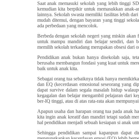
Saat anak memasuki sekolah yang lebih tinggi SD
kemudian kita berpikir untuk memasukkan anak-an
lainnya. Sekolah swasta memiliki fasilitas lebih d
mudah ditemui, dengan bayaran yang tinggi sekola
ada perbedaan yang mencolok.
Berbeda dengan sekolah negeri yang miskin akan fa
untuk mampu mandiri dan belajar sendiri, dan 
memilih sekolah terkadang merupakan obsesi dari or
Pendidikan anak bukan hanya disekolah saja, teta
berusaha membangun fondasi yang kuat untuk mereka
baik untuk anak kita.
Sebagai orang tua sebaiknya tidak hanya memikirka
dan EQ (kecerdasan emosional seseorang yang dip
dapat survive dalam segala masalah hidup walau
kegagalan dan belajar mengambil pelajaran dari k
ber-IQ tinggi, atau di atas rata-rata akan mempuny
Apapun usaha dan harapan orang tua pada anak har
kita ingin anak kreatif dan mandiri tetapi sudah 
hal pendidikan menjadi sebuah kesiapan si anak un
Sehingga pendidikan sampai kapanpun dapat dir
mengungkapkan kecerdasan emosi (EQ) lebih berpe