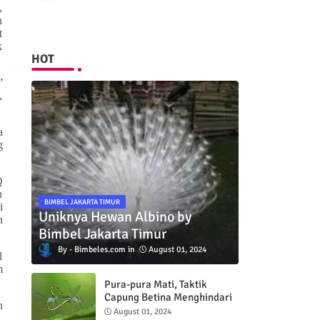
,
n
t
k
HOT
”
,
a
g
Q
n
BIMBEL JAKARTA TIMUR
i
Uniknya Hewan Albino by
n
Bimbel Jakarta Timur
Bimbeles.com
August 01, 2024
d
m
Pura-pura Mati, Taktik
Capung Betina Menghindari
n
Pejantan
August 01, 2024