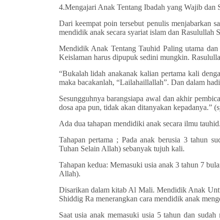
4.Mengajari Anak Tentang Ibadah yang Wajib dan 
Dari keempat poin tersebut penulis menjabarkan s
mendidik anak secara syariat islam dan Rasulullah
Mendidik Anak Tentang Tauhid Paling utama dan 
Keislaman harus dipupuk sedini mungkin. Rasulul
“Bukalah lidah anak­anak kalian pertama kali denga
maka bacakanlah, “Lailaha­illallah”. Dan dalam had
Sesungguhnya barangsiapa awal dan akhir pembicara
dosa apa pun, tidak akan ditanyakan kepadanya.” (sy
Ada dua tahapan mendidiki anak secara ilmu tauhid
Tahapan pertama ; Pada anak berusia 3 tahun sud
Tuhan Selain Allah) sebanyak tujuh kali.
Tahapan kedua: Memasuki usia anak 3 tahun 7 bu
Allah).
Disarikan dalam kitab Al Mali. Mendidik Anak Unt
Shiddig Ra menerangkan cara mendidik anak mengen
Saat usia anak memasuki usia 5 tahun dan sudah