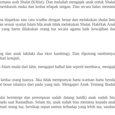
kemana arah Shalat (Kiblat). Dan mulailah mengajak anak untuk Shalat
k membasuh muka dan kedua telapak tangan. Dan secara halus memint
a diajarkan tata cara wudhu dengan benar dan melakukan shalat lim
n sesuai syariat Islam bila anak tidak melakukan Shalat. Hak­Hak Ana
l yang harus dilakukan orang tua secara agama baik kewajiban da
g dan anak laki­laki dua ekor kambing). Dan dipotong rambutnya
hari ketujuh.
slam mulai dari lahir, mengajari hal­hal lain seperti membaca, mengaji
kedua orang tuanya. Jika tidak mempunyai harta warisan harta benda
 besar nilainya dari pada yang lain. Mengajari Anak Tentang Ibada
mulai bermimpi dan perempuan sudah datang haidh) anak sudah bis
pada saat Ramadhan. Selain itu, anak sudah bisa meminta kepada ana
ti orang tua, bersikap sopan santun terhadap yang lebih tua, saudar