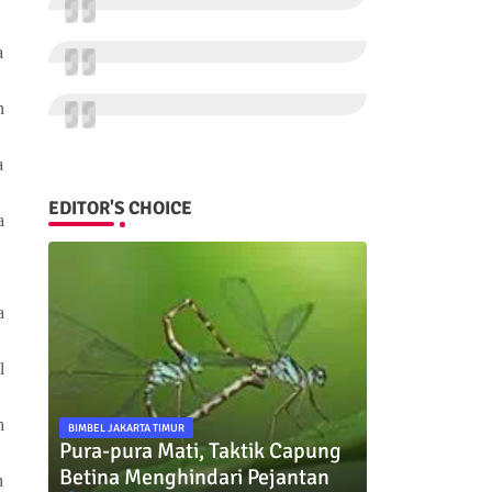
a
n
a
EDITOR'S CHOICE
a
a
l
h
BIMBEL JAKARTA TIMUR
Pura-pura Mati, Taktik Capung
Betina Menghindari Pejantan
h