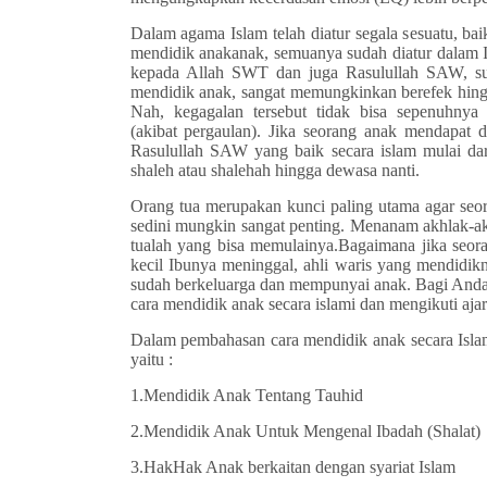
Dalam agama Islam telah diatur segala sesuatu, ba
mendidik anak­anak, semuanya sudah diatur dalam 
kepada Allah SWT dan juga Rasulullah SAW, sud
mendidik anak, sangat memungkinkan berefek hingga
Nah, kegagalan tersebut tidak bisa sepenuhnya
(akibat
pergaulan). Jika seorang anak mendapat 
Rasulullah SAW yang baik secara islam mulai dari
shaleh atau shalehah hingga dewasa nanti.
Orang tua merupakan kunci paling utama agar seor
sedini mungkin sangat penting. Menanam akhlak­-a
tualah yang bisa memulainya.Bagaimana jika seor
kecil Ibunya meninggal, ahli waris yang mendidik
sudah berkeluarga dan mempunyai anak. Bagi Anda 
cara mendidik anak secara islami dan mengikuti aj
Dalam pembahasan cara mendidik anak secara Isla
yaitu :
1.Mendidik Anak Tentang Tauhid
2.Mendidik Anak Untuk Mengenal Ibadah (Shalat)
3.Hak­Hak Anak berkaitan dengan syariat Islam