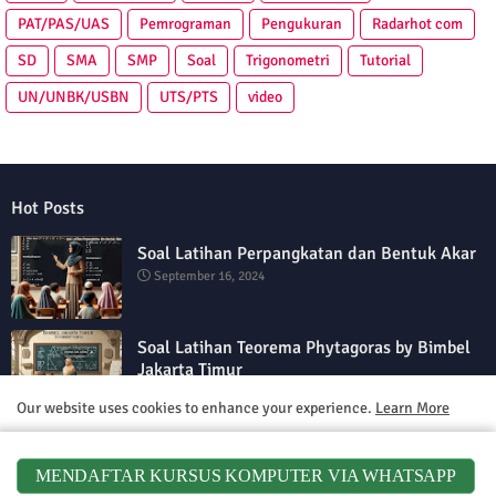
PAT/PAS/UAS
Pemrograman
Pengukuran
Radarhot com
SD
SMA
SMP
Soal
Trigonometri
Tutorial
UN/UNBK/USBN
UTS/PTS
video
Hot Posts
Soal Latihan Perpangkatan dan Bentuk Akar
September 16, 2024
Soal Latihan Teorema Phytagoras by Bimbel
Jakarta Timur
September 15, 2024
Our website uses cookies to enhance your experience.
Learn More
Soal Latihan PAS Matematika Kelas 5
Accept !
Semester 2
MENDAFTAR KURSUS KOMPUTER VIA WHATSAPP
September 15, 2024