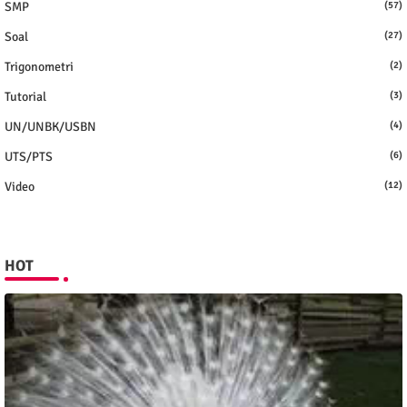
SMP
(57)
Soal
(27)
Trigonometri
(2)
Tutorial
(3)
UN/UNBK/USBN
(4)
UTS/PTS
(6)
Video
(12)
HOT