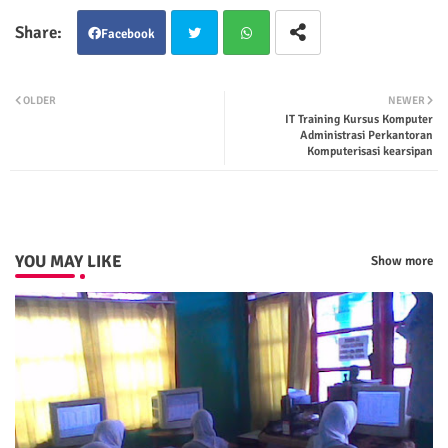
Facebook
Twit
Wha
OLDER
NEWER
IT Training Kursus Komputer
ter
tsap
Administrasi Perkantoran
Komputerisasi kearsipan
p
YOU MAY LIKE
Show more