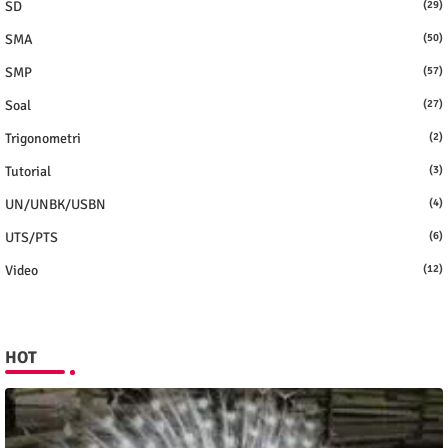
SD
(29)
SMA
(50)
SMP
(57)
Soal
(27)
Trigonometri
(2)
Tutorial
(3)
UN/UNBK/USBN
(4)
UTS/PTS
(6)
Video
(12)
HOT