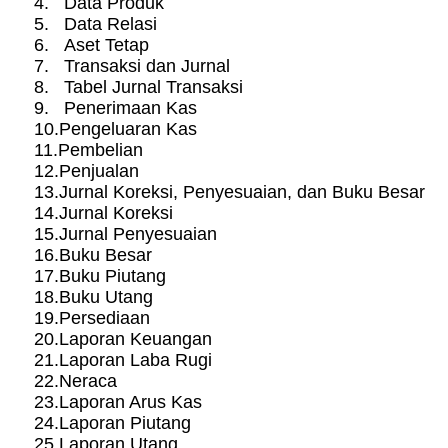
4.
Data Produk
5.
Data Relasi
6.
Aset Tetap
7.
Transaksi dan Jurnal
8.
Tabel Jurnal Transaksi
9.
Penerimaan Kas
10.
Pengeluaran Kas
11.
Pembelian
12.
Penjualan
13.
Jurnal Koreksi, Penyesuaian, dan Buku Besar
14.
Jurnal Koreksi
15.
Jurnal Penyesuaian
16.
Buku Besar
17.
Buku Piutang
18.
Buku Utang
19.
Persediaan
20.
Laporan Keuangan
21.
Laporan Laba Rugi
22.
Neraca
23.
Laporan Arus Kas
24.
Laporan Piutang
25.
Laporan Utang