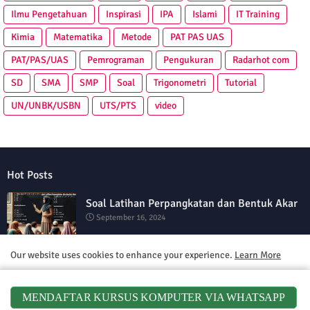
Ilmu Pengetahuan
Inspirasi
IPA
Islami
IT Training
Kimia
Matematika
Metode
PAT PAS UAS
PAT/PAS/UAS
Pemrograman
Pengukuran
Radarhot com
SD
SMA
SMP
Soal
Trigonometri
Tutorial
UN/UNBK/USBN
UTS/PTS
video
Hot Posts
Soal Latihan Perpangkatan dan Bentuk Akar
September 16, 2024
Our website uses cookies to enhance your experience.
Learn More
Soal Latihan Teorema Phytagoras by Bimbel
Jakarta Timur
Accept !
September 15, 2024
MENDAFTAR KURSUS KOMPUTER VIA WHATSAPP