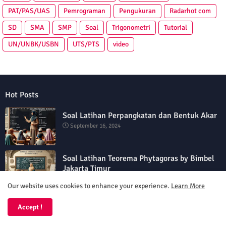
PAT/PAS/UAS
Pemrograman
Pengukuran
Radarhot com
SD
SMA
SMP
Soal
Trigonometri
Tutorial
UN/UNBK/USBN
UTS/PTS
video
Hot Posts
Soal Latihan Perpangkatan dan Bentuk Akar
September 16, 2024
Soal Latihan Teorema Phytagoras by Bimbel
Jakarta Timur
September 15, 2024
Our website uses cookies to enhance your experience.
Learn More
Soal Latihan PAS Matematika Kelas 5
Accept !
Semester 2
September 15, 2024