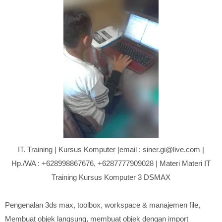
IT. Training | Kursus Komputer |email : siner.gi@live.com |
Hp./WA : +628998867676, +6287777909028 | Materi Materi IT
Training Kursus Komputer 3 DSMAX
Pengenalan 3ds max, toolbox, workspace & manajemen file,
Membuat objek langsung, membuat objek dengan import