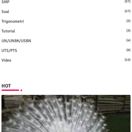
SMP
(57)
Soal
(27)
Trigonometri
(2)
Tutorial
(3)
UN/UNBK/USBN
(4)
UTS/PTS
(6)
Video
(12)
HOT