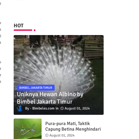
n
p
HOT
h
i
n
s
n
r
n
BIMBEL JAKARTA TIMUR
Uniknya Hewan Albino by
Bimbel Jakarta Timur
Bimbeles.com
August 01, 2024
Pura-pura Mati, Taktik
Capung Betina Menghindari
Pejantan
August 01, 2024