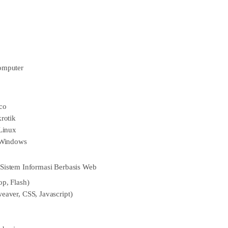
omputer
co
rotik
Linux
 Windows
Sistem Informasi Berbasis Web
p, Flash)
aver, CSS, Javascript)