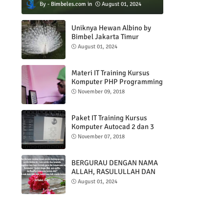
Bimbeles.com
August 01, 2024
Uniknya Hewan Albino by
Bimbel Jakarta Timur
August 01, 2024
Materi IT Training Kursus
Komputer PHP Programming
& MYSQL basic
November 09, 2018
Paket IT Training Kursus
Komputer Autocad 2 dan 3
DImensi
November 07, 2018
BERGURAU DENGAN NAMA
ALLAH, RASULULLAH DAN
AL QUR'AN
August 01, 2024