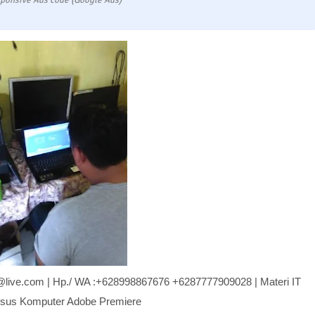
ponsive Ads code (Google Ads)
.gi@live.com | Hp./ WA :+628998867676 +6287777909028 | Materi IT
ursus Komputer Adobe Premiere