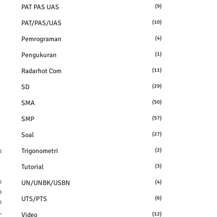
PAT PAS UAS
(9)
PAT/PAS/UAS
(10)
Pemrograman
(4)
Pengukuran
(1)
Radarhot Com
(11)
SD
(29)
SMA
(50)
SMP
(57)
Soal
(27)
Trigonometri
(2)
n
Tutorial
(3)
n
UN/UNBK/USBN
(4)
a
UTS/PTS
(6)
n
,
Video
(12)