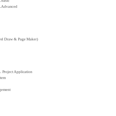
basic
 Advanced
rel Draw & Page Maker)
Project Application
stem
gement