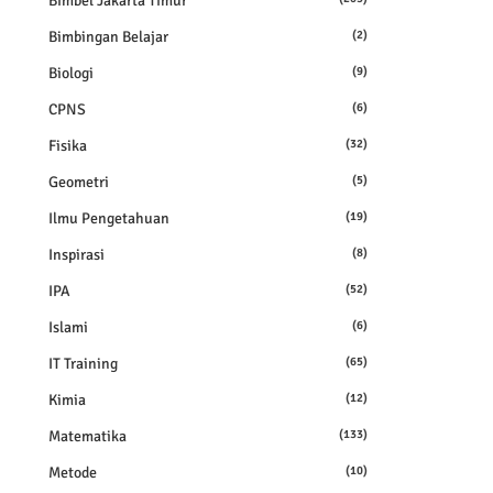
Bimbel Jakarta Timur
Bimbingan Belajar
(2)
Biologi
(9)
CPNS
(6)
Fisika
(32)
Geometri
(5)
Ilmu Pengetahuan
(19)
Inspirasi
(8)
IPA
(52)
Islami
(6)
IT Training
(65)
Kimia
(12)
Matematika
(133)
Metode
(10)