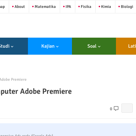
map
About
Matematika
IPA
Fisika
Kimia
Biologi
Studi
Kajian
Soal
Lat
 Adobe Premiere
mputer Adobe Premiere
0