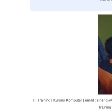
Your Res
IT. Training | Kursus Komputer | email : siner.
Trainin