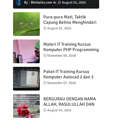
Bimbeles.com
August 01, 2024
Pura-pura Mati, Taktik
Capung Betina Menghindari
Pejantan
August 01, 2024
Materi IT Training Kursus
Komputer PHP Programming
& MYSQL basic
November 09, 2018
Paket IT Training Kursus
Komputer Autocad 2 dan 3
DImensi
November 07, 2018
BERGURAU DENGAN NAMA
ALLAH, RASULULLAH DAN
AL QUR'AN
August 01, 2024