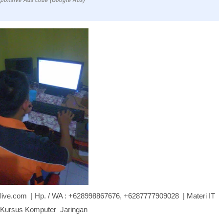
ponsive Ads code (Google Ads)
gi@live.com | Hp. / WA : +628998867676, +6287777909028 | Materi IT
g Kursus Komputer Jaringan