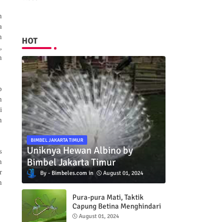
n
a
n
HOT
,
n
p
h
i
n
BIMBEL JAKARTA TIMUR
Uniknya Hewan Albino by
s
Bimbel Jakarta Timur
n
r
Bimbeles.com
August 01, 2024
n
Pura-pura Mati, Taktik
Capung Betina Menghindari
Pejantan
August 01, 2024