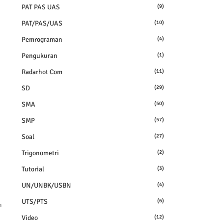
PAT PAS UAS
(9)
PAT/PAS/UAS
(10)
Pemrograman
(4)
Pengukuran
(1)
Radarhot Com
(11)
SD
(29)
SMA
(50)
SMP
(57)
Soal
(27)
Trigonometri
(2)
Tutorial
(3)
UN/UNBK/USBN
(4)
UTS/PTS
(6)
n
Video
(12)