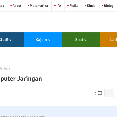
map
About
Matematika
IPA
Fisika
Kimia
Biologi
Studi
Kajian
Soal
Lat
Jaringan
mputer Jaringan
0