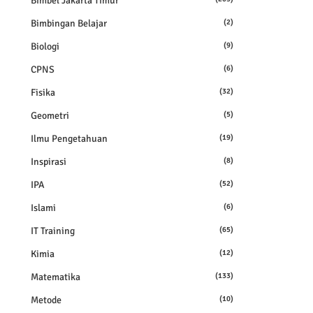
Bimbel Jakarta Timur
Bimbingan Belajar
(2)
Biologi
(9)
CPNS
(6)
Fisika
(32)
Geometri
(5)
Ilmu Pengetahuan
(19)
Inspirasi
(8)
IPA
(52)
Islami
(6)
IT Training
(65)
Kimia
(12)
Matematika
(133)
Metode
(10)