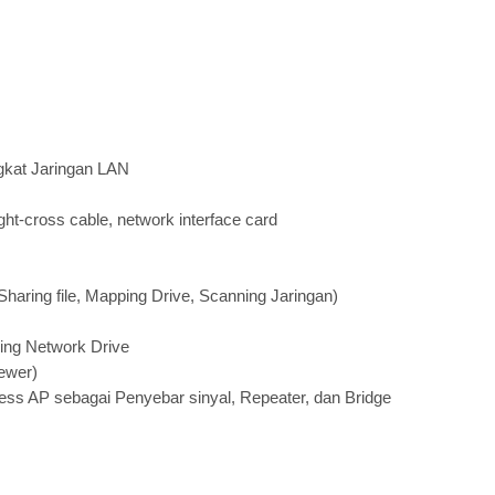
gkat Jaringan LAN
ght-cross cable, network interface card
haring file, Mapping Drive, Scanning Jaringan)
ping Network Drive
ewer)
eless AP sebagai Penyebar sinyal, Repeater, dan Bridge