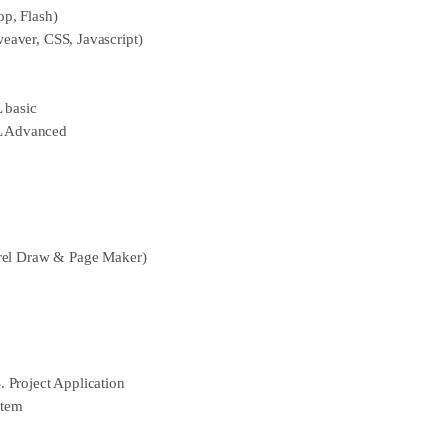
p, Flash)
aver, CSS, Javascript)
basic
 Advanced
rel Draw & Page Maker)
Project Application
stem