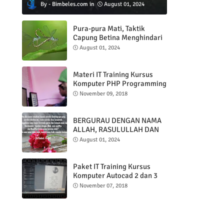
Bimbeles.com
August 01, 2024
Pura-pura Mati, Taktik
Capung Betina Menghindari
Pejantan
August 01, 2024
Materi IT Training Kursus
Komputer PHP Programming
& MYSQL basic
November 09, 2018
BERGURAU DENGAN NAMA
ALLAH, RASULULLAH DAN
AL QUR'AN
August 01, 2024
Paket IT Training Kursus
Komputer Autocad 2 dan 3
DImensi
November 07, 2018