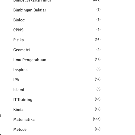
Bimbel Jakarta Timur
Bimbingan Belajar
(2)
Biologi
(9)
CPNS
(6)
Fisika
(32)
Geometri
(5)
Ilmu Pengetahuan
(19)
Inspirasi
(8)
IPA
(52)
Islami
(6)
IT Training
(65)
Kimia
(12)
n
Matematika
(133)
Metode
(10)