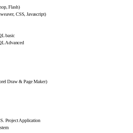
op, Flash)
eaver, CSS, Javascript)
L basic
QL Advanced
orel Draw & Page Maker)
. Project Application
ystem