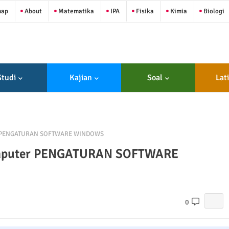
map
About
Matematika
IPA
Fisika
Kimia
Biologi
Studi
Kajian
Soal
Lat
ter PENGATURAN SOFTWARE WINDOWS
Komputer PENGATURAN SOFTWARE
0