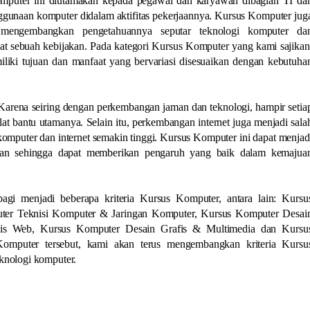
mputer ini diutamakan kepada pegawai dan karyawan dibagian TI da
gunaan komputer didalam aktifitas pekerjaannya. Kursus Komputer jug
 mengembangkan pengetahuannya seputar teknologi komputer da
 sebuah kebijakan. Pada kategori Kursus Komputer yang kami sajikan
liki tujuan dan manfaat yang bervariasi disesuaikan dengan kebutuha
 Karena seiring dengan perkembangan jaman dan teknologi, hampir setia
at bantu utamanya. Selain itu, perkembangan internet juga menjadi sala
mputer dan internet semakin tinggi. Kursus Komputer ini dapat menjad
awan sehingga dapat memberikan pengaruh yang baik dalam kemajua
gi menjadi beberapa kriteria Kursus Komputer, antara lain: Kursu
uter Teknisi Komputer & Jaringan Komputer, Kursus Komputer Desai
sis Web, Kursus Komputer Desain Grafis & Multimedia dan Kursu
Komputer tersebut, kami akan terus mengembangkan kriteria Kursu
knologi komputer.