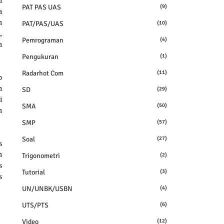
n
PAT PAS UAS
(9)
a
n
PAT/PAS/UAS
(10)
,
Pemrograman
(4)
n
Pengukuran
(1)
Radarhot Com
(11)
p
h
SD
(29)
i
SMA
(50)
n
SMP
(57)
Soal
(27)
s
n
Trigonometri
(2)
s
Tutorial
(3)
s
UN/UNBK/USBN
(4)
UTS/PTS
(6)
Video
(12)