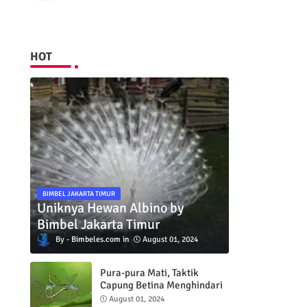
HOT
BIMBEL JAKARTA TIMUR
Uniknya Hewan Albino by
Bimbel Jakarta Timur
Bimbeles.com
August 01, 2024
Pura-pura Mati, Taktik
Capung Betina Menghindari
Pejantan
August 01, 2024